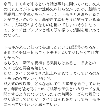
今日、トモキが来るという話は事前に聞いていた。友人
のほとんどがトモキの連絡先を知らなかったが、新郎は
母親同士で交流があったらしく、トモキと連絡をとるこ
とができたのだとか。高砂席で幸せそうに笑っている新
郎に、劣等感のようなものを抱いてしまいそうになっ
て、タイチはブンブンと軽く頭を振って煩悩を追い払う
のだった。
トモキが来ると知って参加したといえば語弊があるが、
正直タイチは一刻も早くトモキと2人で話したくて仕方
なかった。
もちろん、新郎を祝福する気持ちはあるし、旧友との
久々になる再会も嬉しい。
ただ、タイチの中でそれ以上を占めてしまっているのが
トモキの存在というだけだ。
成人式の夜以来、どんな思いでこの10年を過ごしていた
か、年齢があがるにつれて結婚や子供というワードを見
聞きするようになっていったその時間を、どんな気分で
やり過ごしていたか、タイチはそれをどうしてもトモキ
に言ってやりたいと思っていた。