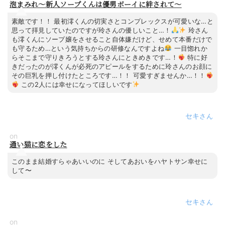
泡まみれ～新人ソープくんは優男ボーイに絆されて～
素敵です！！ 最初澪くんの切実さとコンプレックスが可愛いな…と
思って拝見していたのですが玲さんの優しいこと…！
玲さん
も澪くんにソープ嬢をさせること自体嫌だけど、せめて本番だけで
も守るため…という気持ちからの研修なんですよね
一目惚れか
らそこまで守りきろうとする玲さんにときめきです…！
特に好
きだったのが澪くんが必死のアピールをするために玲さんのお顔に
その巨乳を押し付けたところです…！！ 可愛すぎませんか…！！
この2人には幸せになってほしいです
セキ
on
通い猫に恋をした
このまま結婚すらゃあいいのに そしてあおいをハヤトサン幸せに
して〜
セキ
on