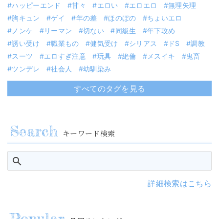
ハッピーエンド
甘々
エロい
エロエロ
無理矢理
胸キュン
ゲイ
年の差
ほのぼの
ちょいエロ
ノンケ
リーマン
切ない
同級生
年下攻め
誘い受け
職業もの
健気受け
シリアス
ドS
調教
スーツ
エロすぎ注意
玩具
絶倫
メスイキ
鬼畜
ツンデレ
社会人
幼馴染み
すべてのタグを見る
キーワード検索
詳細検索はこちら