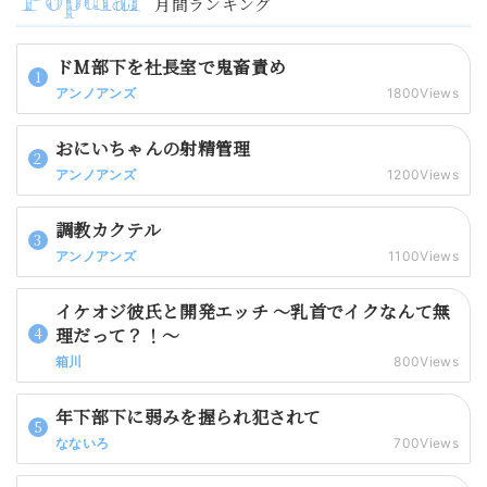
月間ランキング
ドM部下を社長室で鬼畜責め
アンノアンズ
1800Views
おにいちゃんの射精管理
アンノアンズ
1200Views
調教カクテル
アンノアンズ
1100Views
イケオジ彼氏と開発エッチ 〜乳首でイクなんて無
理だって？！〜
箱川
800Views
年下部下に弱みを握られ犯されて
なないろ
700Views