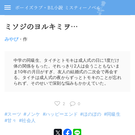
ボーイズラブ・BL小説 ミスティーノベル
ミソジのヨルキミヲ…
みやび
・作
中学の同級生、タイチとトモキは成人式の日に1度だけ
体の関係をもった。それっきり2人は会うこともないま
ま10年の月日がすぎ、友人の結婚式の二次会で再会す
る。タイチは成人式の夜からずっとトモキのことが忘れ
られず、そのせいで深刻な悩みもかかえていた。
2
0
スーツ
ノンケ
ハッピーエンド
ほのぼの
同級生
甘々
社会人