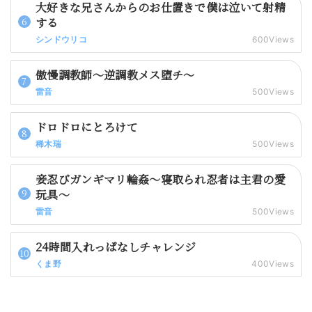
大好きな兄さんからのお仕置きで僕は泣いて射精
する
シンドウリコ
600Views
傲慢調教師～逆調教メス堕チ～
雷音
500Views
ドロドロにとろけて
稀木瑞
500Views
妾忍びガンギマリ輪姦～寝取られ忍者は主君の愛
玩具～
雷音
500Views
24時間入れっぱなしチャレンジ
くま野
400Views