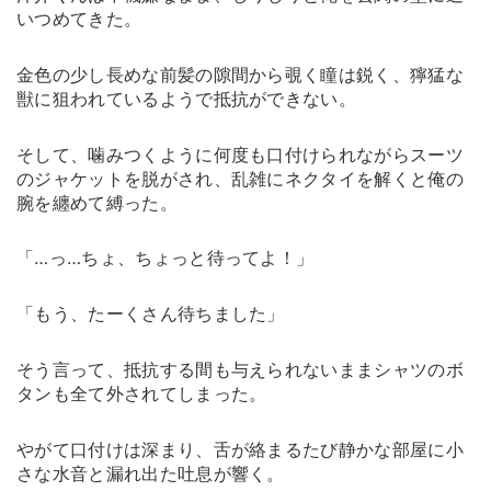
いつめてきた。
金色の少し長めな前髪の隙間から覗く瞳は鋭く、獰猛な
獣に狙われているようで抵抗ができない。
そして、噛みつくように何度も口付けられながらスーツ
のジャケットを脱がされ、乱雑にネクタイを解くと俺の
腕を纏めて縛った。
「…っ…ちょ、ちょっと待ってよ！」
「もう、たーくさん待ちました」
そう言って、抵抗する間も与えられないままシャツのボ
タンも全て外されてしまった。
やがて口付けは深まり、舌が絡まるたび静かな部屋に小
さな水音と漏れ出た吐息が響く。