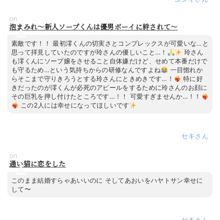
on
泡まみれ～新人ソープくんは優男ボーイに絆されて～
素敵です！！ 最初澪くんの切実さとコンプレックスが可愛いな…と
思って拝見していたのですが玲さんの優しいこと…！
玲さん
も澪くんにソープ嬢をさせること自体嫌だけど、せめて本番だけで
も守るため…という気持ちからの研修なんですよね
一目惚れか
らそこまで守りきろうとする玲さんにときめきです…！
特に好
きだったのが澪くんが必死のアピールをするために玲さんのお顔に
その巨乳を押し付けたところです…！！ 可愛すぎませんか…！！
この2人には幸せになってほしいです
セキ
on
通い猫に恋をした
このまま結婚すらゃあいいのに そしてあおいをハヤトサン幸せに
して〜
セキ