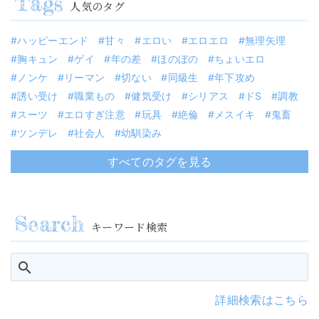
人気のタグ
ハッピーエンド
甘々
エロい
エロエロ
無理矢理
胸キュン
ゲイ
年の差
ほのぼの
ちょいエロ
ノンケ
リーマン
切ない
同級生
年下攻め
誘い受け
職業もの
健気受け
シリアス
ドS
調教
スーツ
エロすぎ注意
玩具
絶倫
メスイキ
鬼畜
ツンデレ
社会人
幼馴染み
すべてのタグを見る
キーワード検索
詳細検索はこちら