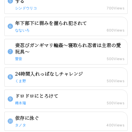
する
シンドウリコ
700Views
年下部下に弱みを握られ犯されて
なないろ
600Views
妾忍びガンギマリ輪姦～寝取られ忍者は主君の愛
玩具～
雷音
500Views
24時間入れっぱなしチャレンジ
くま野
500Views
ドロドロにとろけて
稀木瑞
500Views
依存に泳ぐ
タノタ
400Views