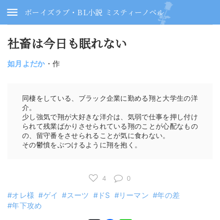
ボーイズラブ・BL小説 ミスティーノベル
社畜は今日も眠れない
如月よだか
・作
同棲をしている、ブラック企業に勤める翔と大学生の洋
介。
少し強気で翔が大好きな洋介は、気弱で仕事を押し付け
られて残業ばかりさせられている翔のことが心配なもの
の、留守番をさせられることが気に食わない。
その鬱憤をぶつけるように翔を抱く。
4
0
オレ様
ゲイ
スーツ
ドS
リーマン
年の差
年下攻め