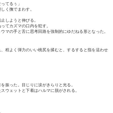
なってるぅ」
優しく撫でまわす。
阻止しようと伸びる。
ぬってカズマの口内を犯す。
ョウマの手と舌に思考回路を強制的にゆだねる形となった。
れ、程よく弾力のいい桃尻を揉むと、するすると指を這わせ
。
首を振った。目じりに涙がきらりと光る。
たスウェットと下着はハルマに脱がされる。
る。