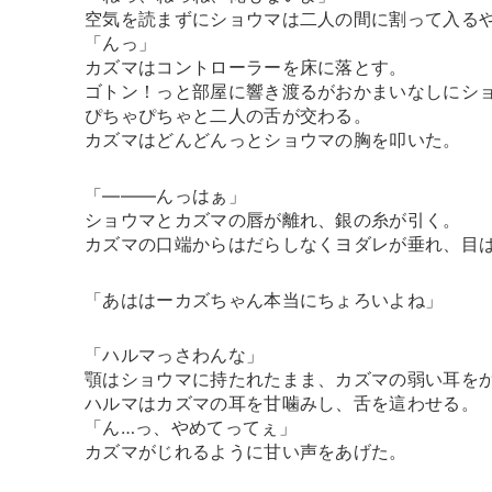
空気を読まずにショウマは二人の間に割って入る
「んっ」
カズマはコントローラーを床に落とす。
ゴトン！っと部屋に響き渡るがおかまいなしにシ
ぴちゃぴちゃと二人の舌が交わる。
カズマはどんどんっとショウマの胸を叩いた。
「―――んっはぁ」
ショウマとカズマの唇が離れ、銀の糸が引く。
カズマの口端からはだらしなくヨダレが垂れ、目
「あははーカズちゃん本当にちょろいよね」
「ハルマっさわんな」
顎はショウマに持たれたまま、カズマの弱い耳を
ハルマはカズマの耳を甘噛みし、舌を這わせる。
「ん…っ、やめてってぇ」
カズマがじれるように甘い声をあげた。