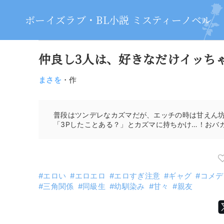
ボーイズラブ・BL小説 ミスティーノベル
仲良し3人は、好きなだけイッち
まさを
・作
普段はツンデレなカズマだが、エッチの時は甘えん
「3Pしたことある？」とカズマに持ちかけ…！おバ
エロい
エロエロ
エロすぎ注意
ギャグ
コメデ
三角関係
同級生
幼馴染み
甘々
親友