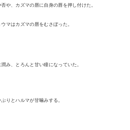
や否や、カズマの唇に自身の唇を押し付けた。
ョウマはカズマの唇をむさぼった。
は潤み、とろんと甘い瞳になっていた。
かぷりとハルマが甘噛みする。