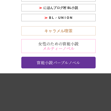
にほんブログ村 BL小説
B L ♂ U N I O N
キャラメル喫茶
女性のための官能小説
メルティーノベル
官能小説パープルノベル