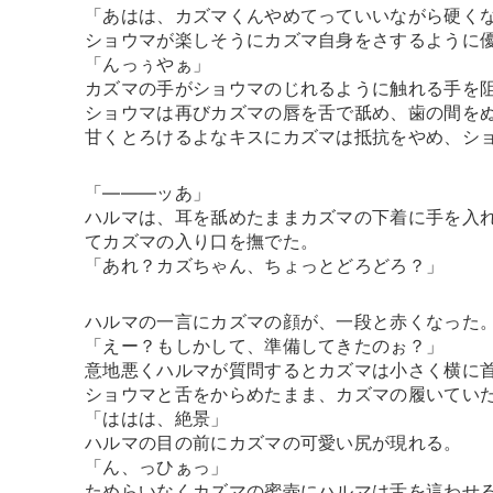
「あはは、カズマくんやめてっていいながら硬く
ショウマが楽しそうにカズマ自身をさするように
「んっぅやぁ」
カズマの手がショウマのじれるように触れる手を
ショウマは再びカズマの唇を舌で舐め、歯の間を
甘くとろけるよなキスにカズマは抵抗をやめ、シ
「―――ッあ」
ハルマは、耳を舐めたままカズマの下着に手を入
てカズマの入り口を撫でた。
「あれ？カズちゃん、ちょっとどろどろ？」
ハルマの一言にカズマの顔が、一段と赤くなった
「えー？もしかして、準備してきたのぉ？」
意地悪くハルマが質問するとカズマは小さく横に
ショウマと舌をからめたまま、カズマの履いてい
「ははは、絶景」
ハルマの目の前にカズマの可愛い尻が現れる。
「ん、っひぁっ」
ためらいなくカズマの蜜壺にハルマは舌を這わせ