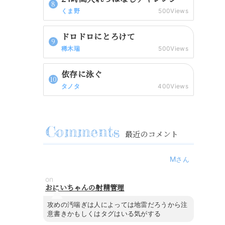
くま野
500Views
ドロドロにとろけて
稀木瑞
500Views
依存に泳ぐ
タノタ
400Views
最近のコメント
M
on
おにいちゃんの射精管理
攻めの汚喘ぎは人によっては地雷だろうから注
意書きかもしくはタグはいる気がする