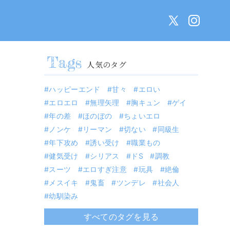
人気のタグ
ハッピーエンド
甘々
エロい
エロエロ
無理矢理
胸キュン
ゲイ
年の差
ほのぼの
ちょいエロ
ノンケ
リーマン
切ない
同級生
年下攻め
誘い受け
職業もの
健気受け
シリアス
ドS
調教
スーツ
エロすぎ注意
玩具
絶倫
メスイキ
鬼畜
ツンデレ
社会人
幼馴染み
すべてのタグを見る