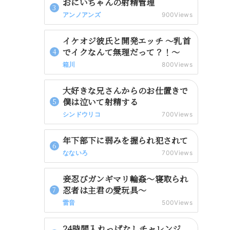
おにいちゃんの射精管理
アンノアンズ
900Views
イケオジ彼氏と開発エッチ 〜乳首
でイクなんて無理だって？！〜
箱川
800Views
大好きな兄さんからのお仕置きで
僕は泣いて射精する
シンドウリコ
700Views
年下部下に弱みを握られ犯されて
なないろ
700Views
妾忍びガンギマリ輪姦～寝取られ
忍者は主君の愛玩具～
雷音
500Views
24時間入れっぱなしチャレンジ