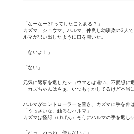
「なーなー3Pってしたことある？」
カズマ、ショウマ、ハルマ、仲良し幼馴染の3人
ルマが思い出したように口を開いた。
「ないよ！」
「ない」
元気に返事を返したショウマとは違い、不愛想に
「カズちゃんはさぁ、いつもすかしてるけど本当
ハルマがコントローラーを置き、カズマに手を伸
「うっさいな。触るなハルマ」
カズマは怪訝（けげん）そうにハルマの手を返し
「ねっ、ねっね、俺もないよ」