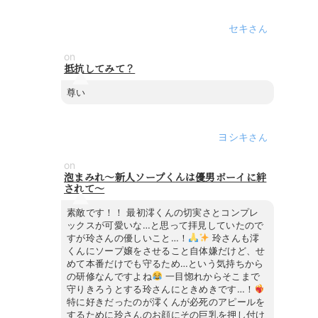
セキ
on
抵抗してみて？
尊い
ヨシキ
on
泡まみれ～新人ソープくんは優男ボーイに絆
されて～
素敵です！！ 最初澪くんの切実さとコンプレ
ックスが可愛いな…と思って拝見していたので
すが玲さんの優しいこと…！
玲さんも澪
くんにソープ嬢をさせること自体嫌だけど、せ
めて本番だけでも守るため…という気持ちから
の研修なんですよね
一目惚れからそこまで
守りきろうとする玲さんにときめきです…！
特に好きだったのが澪くんが必死のアピールを
するために玲さんのお顔にその巨乳を押し付け