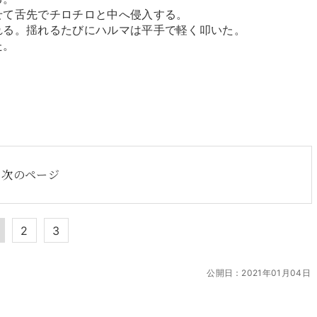
せて舌先でチロチロと中へ侵入する。
れる。揺れるたびにハルマは平手で軽く叩いた。
た。
次のページ
2
3
公開日：
2021年01月04日