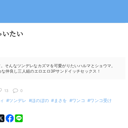
ゃいたい
坊。そんなツンデレなカズマを可愛がりたいハルマとショウマ。
カな仲良し三人組のエロエロ3Pサンドイッチセックス！
13
0
ィ
ツンデレ
ほのぼの
まさを
ワンコ
ワンコ受け