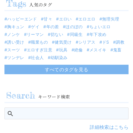
人気のタグ
ハッピーエンド
甘々
エロい
エロエロ
無理矢理
胸キュン
ゲイ
年の差
ほのぼの
ちょいエロ
ノンケ
リーマン
切ない
同級生
年下攻め
誘い受け
職業もの
健気受け
シリアス
ドS
調教
スーツ
エロすぎ注意
玩具
絶倫
メスイキ
鬼畜
ツンデレ
社会人
幼馴染み
すべてのタグを見る
キーワード検索
詳細検索はこちら