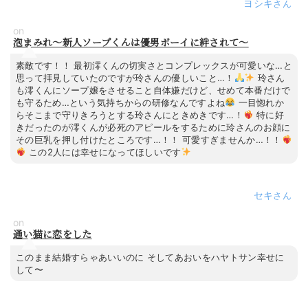
ヨシキ
on
泡まみれ～新人ソープくんは優男ボーイに絆されて～
素敵です！！ 最初澪くんの切実さとコンプレックスが可愛いな…と
思って拝見していたのですが玲さんの優しいこと…！
玲さん
も澪くんにソープ嬢をさせること自体嫌だけど、せめて本番だけで
も守るため…という気持ちからの研修なんですよね
一目惚れか
らそこまで守りきろうとする玲さんにときめきです…！
特に好
きだったのが澪くんが必死のアピールをするために玲さんのお顔に
その巨乳を押し付けたところです…！！ 可愛すぎませんか…！！
この2人には幸せになってほしいです
セキ
on
通い猫に恋をした
このまま結婚すらゃあいいのに そしてあおいをハヤトサン幸せに
して〜