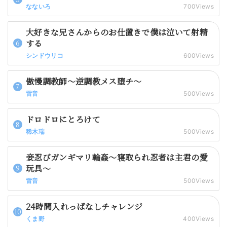
なないろ
700Views
大好きな兄さんからのお仕置きで僕は泣いて射精
する
シンドウリコ
600Views
傲慢調教師～逆調教メス堕チ～
雷音
500Views
ドロドロにとろけて
稀木瑞
500Views
妾忍びガンギマリ輪姦～寝取られ忍者は主君の愛
玩具～
雷音
500Views
24時間入れっぱなしチャレンジ
くま野
400Views