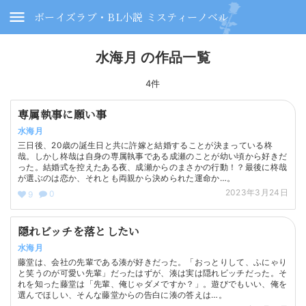
ボーイズラブ・BL小説 ミスティーノベル
水海月 の作品一覧
4件
専属執事に願い事
水海月
三日後、20歳の誕生日と共に許嫁と結婚することが決まっている柊
哉。しかし柊哉は自身の専属執事である成瀬のことが幼い頃から好きだ
った。結婚式を控えたある夜、成瀬からのまさかの行動！？最後に柊哉
が選ぶのは恋か、それとも両親から決められた運命か…。
2023年3月24日
0
9
隠れビッチを落としたい
水海月
藤堂は、会社の先輩である湊が好きだった。「おっとりして、ふにゃり
と笑うのが可愛い先輩」だったはずが、湊は実は隠れビッチだった。そ
れを知った藤堂は「先輩、俺じゃダメですか？」。遊びでもいい、俺を
選んでほしい、そんな藤堂からの告白に湊の答えは…。