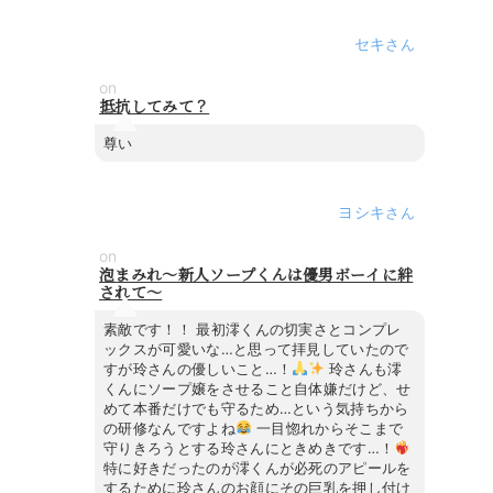
セキ
on
抵抗してみて？
尊い
ヨシキ
on
泡まみれ～新人ソープくんは優男ボーイに絆
されて～
素敵です！！ 最初澪くんの切実さとコンプレ
ックスが可愛いな…と思って拝見していたので
すが玲さんの優しいこと…！
玲さんも澪
くんにソープ嬢をさせること自体嫌だけど、せ
めて本番だけでも守るため…という気持ちから
の研修なんですよね
一目惚れからそこまで
守りきろうとする玲さんにときめきです…！
特に好きだったのが澪くんが必死のアピールを
するために玲さんのお顔にその巨乳を押し付け