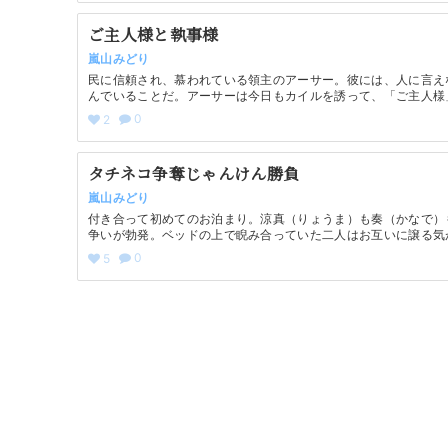
ご主人様と執事様
嵐山みどり
民に信頼され、慕われている領主のアーサー。彼には、人に言え
んでいることだ。アーサーは今日もカイルを誘って、「ご主人様
0
2
タチネコ争奪じゃんけん勝負
嵐山みどり
付き合って初めてのお泊まり。涼真（りょうま）も奏（かなで）
争いが勃発。ベッドの上で睨み合っていた二人はお互いに譲る気
0
5