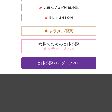
にほんブログ村 BL小説
B L ♂ U N I O N
キャラメル喫茶
女性のための官能小説
メルティーノベル
官能小説パープルノベル