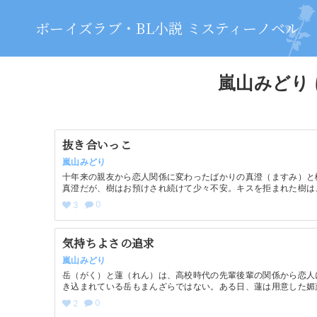
ボーイズラブ・BL小説 ミスティーノベル
嵐山みどり 
抜き合いっこ
嵐山みどり
十年来の親友から恋人関係に変わったばかりの真澄（ますみ）と
真澄だが、樹はお預けされ続けて少々不安。キスを拒まれた樹は
0
3
気持ちよさの追求
嵐山みどり
岳（がく）と蓮（れん）は、高校時代の先輩後輩の関係から恋人
き込まれている岳もまんざらではない。ある日、蓮は用意した媚
0
2