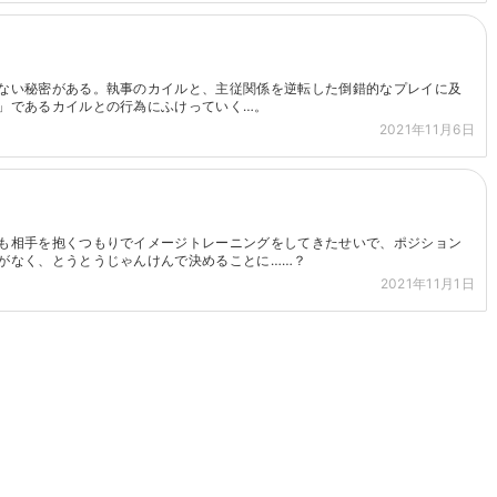
ない秘密がある。執事のカイルと、主従関係を逆転した倒錯的なプレイに及
」であるカイルとの行為にふけっていく…。
2021年11月6日
も相手を抱くつもりでイメージトレーニングをしてきたせいで、ポジション
がなく、とうとうじゃんけんで決めることに……？
2021年11月1日