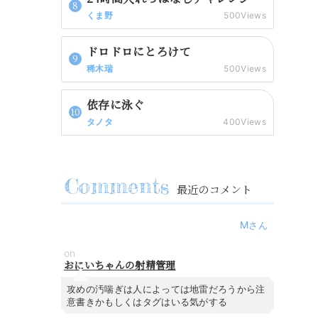
くま野
500Views
ドロドロにとろけて
稀木瑞
500Views
依存に泳ぐ
タノタ
400Views
最近のコメント
M
on
おにいちゃんの射精管理
攻めの汚喘ぎは人によっては地雷だろうから注
意書きかもしくはタグはいる気がする