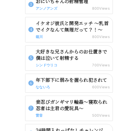
おにいちゃんの射精管理
アンノアンズ
800Views
イケオジ彼氏と開発エッチ 〜乳首
でイクなんて無理だって？！〜
箱川
800Views
大好きな兄さんからのお仕置きで
僕は泣いて射精する
シンドウリコ
700Views
年下部下に弱みを握られ犯されて
なないろ
600Views
妾忍びガンギマリ輪姦～寝取られ
忍者は主君の愛玩具～
雷音
500Views
24時間入れっぱなしチャレンジ