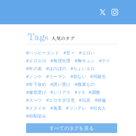
人気のタグ
ハッピーエンド
甘々
エロい
エロエロ
無理矢理
胸キュン
ゲイ
年の差
ほのぼの
ちょいエロ
ノンケ
リーマン
切ない
同級生
年下攻め
誘い受け
職業もの
健気受け
シリアス
ドS
調教
スーツ
エロすぎ注意
玩具
絶倫
メスイキ
鬼畜
ツンデレ
社会人
幼馴染み
すべてのタグを見る