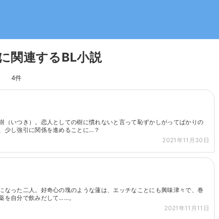
に関連するBL小説
4件
樹（いつき）。恋人としての樹に慣れないと言って恥ずかしがってばかりの
、少し強引に関係を進めることに…？
2021年11月30日
になった二人。好奇心の塊のような蓮は、エッチなことにも興味津々で、巻
薬を自分で飲みだして……。
2021年11月11日