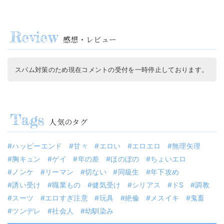
感想・レビュー
スパム対策のため現在コメントの受付を一時停止しております。
人気のタグ
ハッピーエンド
甘々
エロい
エロエロ
無理矢理
胸キュン
ゲイ
年の差
ほのぼの
ちょいエロ
ノンケ
リーマン
切ない
同級生
年下攻め
誘い受け
職業もの
健気受け
シリアス
ドS
調教
スーツ
エロすぎ注意
玩具
絶倫
メスイキ
鬼畜
ツンデレ
社会人
幼馴染み