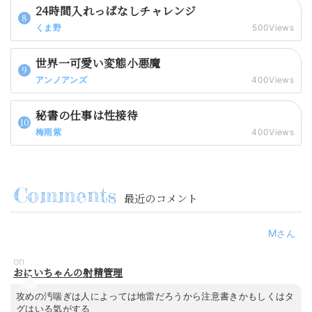
24時間入れっぱなしチャレンジ
くま野
500Views
世界一可愛い変態小悪魔
アンノアンズ
400Views
秘書の仕事は性接待
梅雨紫
400Views
最近のコメント
M
on
おにいちゃんの射精管理
攻めの汚喘ぎは人によっては地雷だろうから注意書きかもしくはタ
グはいる気がする