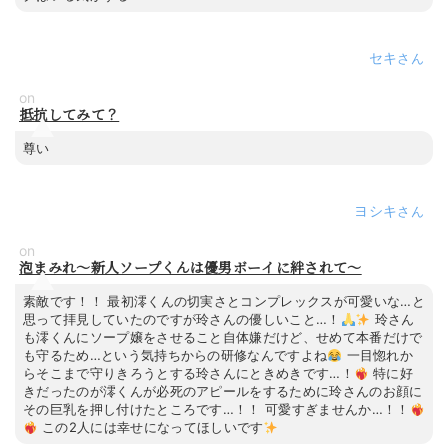
セキ
on
抵抗してみて？
尊い
ヨシキ
on
泡まみれ～新人ソープくんは優男ボーイに絆されて～
素敵です！！ 最初澪くんの切実さとコンプレックスが可愛いな…と
思って拝見していたのですが玲さんの優しいこと…！
玲さん
も澪くんにソープ嬢をさせること自体嫌だけど、せめて本番だけで
も守るため…という気持ちからの研修なんですよね
一目惚れか
らそこまで守りきろうとする玲さんにときめきです…！
特に好
きだったのが澪くんが必死のアピールをするために玲さんのお顔に
その巨乳を押し付けたところです…！！ 可愛すぎませんか…！！
この2人には幸せになってほしいです