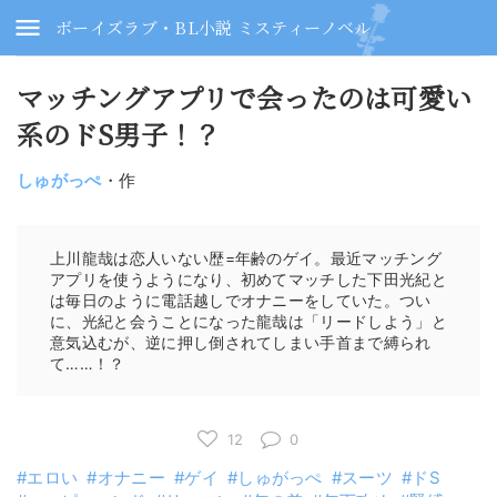
ボーイズラブ・BL小説 ミスティーノベル
マッチングアプリで会ったのは可愛い
系のドS男子！？
しゅがっぺ
・作
上川龍哉は恋人いない歴=年齢のゲイ。最近マッチング
アプリを使うようになり、初めてマッチした下田光紀と
は毎日のように電話越しでオナニーをしていた。つい
に、光紀と会うことになった龍哉は「リードしよう」と
意気込むが、逆に押し倒されてしまい手首まで縛られ
て……！？
12
0
エロい
オナニー
ゲイ
しゅがっぺ
スーツ
ドS