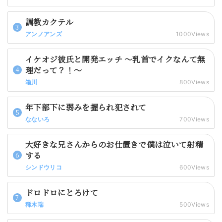
調教カクテル
アンノアンズ
1000Views
イケオジ彼氏と開発エッチ 〜乳首でイクなんて無
理だって？！〜
箱川
800Views
年下部下に弱みを握られ犯されて
なないろ
700Views
大好きな兄さんからのお仕置きで僕は泣いて射精
する
シンドウリコ
600Views
ドロドロにとろけて
稀木瑞
500Views