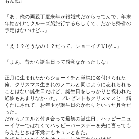
もんね」
「あ、俺の両親丁度来年が銀婚式だからってんで、年末
年始かけてクルーズ船旅行するらしくて、だから帰省の
予定はないけど…」
「え！？そうなの！？だって、ショーイチ1/1が…」
「まあ、昔から誕生日って感覚なかったしな」
正月に生まれたからショーイチと単純に名付けられた
俺。クリスマス生まれのノエルと同じように忘れられる
ことはない誕生日だけど、誕生日をしっかりと祝われた
経験もあまりなかった。プレゼントもクリスマスと一緒
くたにされて、お年玉が誕生日のかわりといった具合だ
った。
だからノエルと付き合って最初の誕生日、ハッピーニュ
ーイヤーではなくてハッピーバースデーを先に言っても
らえたときは不覚にもキュンときた。
恥ずかしいからそれはノエルには言わないけど。