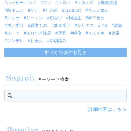
ハッピーエンド
甘々
エロい
エロエロ
無理矢理
胸キュン
ゲイ
年の差
ほのぼの
ちょいエロ
ノンケ
リーマン
切ない
同級生
年下攻め
誘い受け
職業もの
健気受け
シリアス
ドS
調教
スーツ
エロすぎ注意
玩具
絶倫
メスイキ
鬼畜
ツンデレ
社会人
幼馴染み
すべてのタグを見る
キーワード検索
詳細検索はこちら