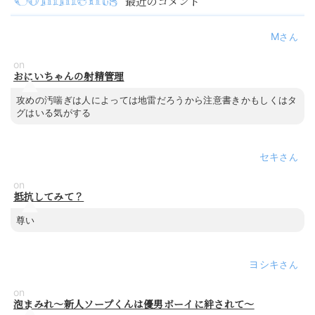
最近のコメント
M
on
おにいちゃんの射精管理
攻めの汚喘ぎは人によっては地雷だろうから注意書きかもしくはタ
グはいる気がする
セキ
on
抵抗してみて？
尊い
ヨシキ
on
泡まみれ～新人ソープくんは優男ボーイに絆されて～