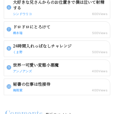
大好きな兄さんからのお仕置きで僕は泣いて射精
する
シンドウリコ
600Views
ドロドロにとろけて
稀木瑞
500Views
24時間入れっぱなしチャレンジ
くま野
500Views
世界一可愛い変態小悪魔
アンノアンズ
400Views
秘書の仕事は性接待
梅雨紫
400Views