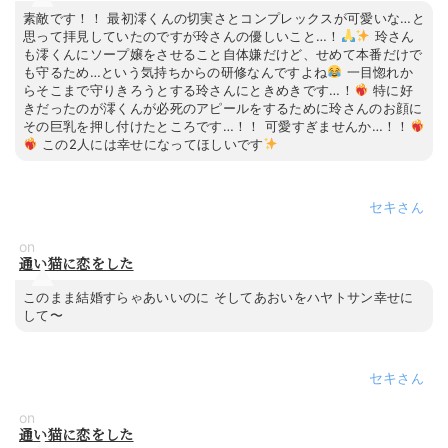
素敵です！！ 最初澪くんの切実さとコンプレックスが可愛いな…と
思って拝見していたのですが玲さんの優しいこと…！
玲さん
も澪くんにソープ嬢をさせること自体嫌だけど、せめて本番だけで
も守るため…という気持ちからの研修なんですよね
一目惚れか
らそこまで守りきろうとする玲さんにときめきです…！
特に好
きだったのが澪くんが必死のアピールをするために玲さんのお顔に
その巨乳を押し付けたところです…！！ 可愛すぎませんか…！！
この2人には幸せになってほしいです
セキ
on
通い猫に恋をした
このまま結婚すらゃあいいのに そしてあおいをハヤトサン幸せに
して〜
セキ
on
通い猫に恋をした