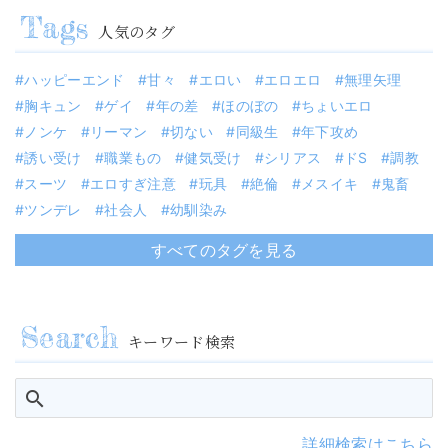
人気のタグ
ハッピーエンド
甘々
エロい
エロエロ
無理矢理
胸キュン
ゲイ
年の差
ほのぼの
ちょいエロ
ノンケ
リーマン
切ない
同級生
年下攻め
誘い受け
職業もの
健気受け
シリアス
ドS
調教
スーツ
エロすぎ注意
玩具
絶倫
メスイキ
鬼畜
ツンデレ
社会人
幼馴染み
すべてのタグを見る
キーワード検索
詳細検索はこちら