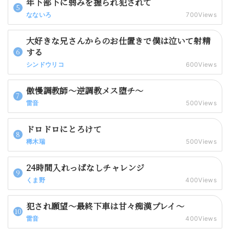
年下部下に弱みを握られ犯されて
なないろ
700Views
大好きな兄さんからのお仕置きで僕は泣いて射精
する
シンドウリコ
600Views
傲慢調教師～逆調教メス堕チ～
雷音
500Views
ドロドロにとろけて
稀木瑞
500Views
24時間入れっぱなしチャレンジ
くま野
400Views
犯され願望～最終下車は甘々痴漢プレイ～
雷音
400Views