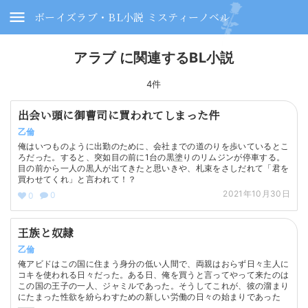
ボーイズラブ・BL小説 ミスティーノベル
アラブ に関連するBL小説
4件
出会い頭に御曹司に買われてしまった件
乙倫
俺はいつものように出勤のために、会社までの道のりを歩いているとこ
ろだった。すると、突如目の前に1台の黒塗りのリムジンが停車する。
目の前から一人の黒人が出てきたと思いきや、札束をさしだれて「君を
買わせてくれ」と言われて！？
2021年10月30日
0
0
王族と奴隷
乙倫
俺アビドはこの国に住まう身分の低い人間で、両親はおらず日々主人に
コキを使われる日々だった。ある日、俺を買うと言ってやって来たのは
この国の王子の一人、ジャミルであった。そうしてこれが、彼の溜まり
にたまった性欲を紛らわすための新しい労働の日々の始まりであった
――。