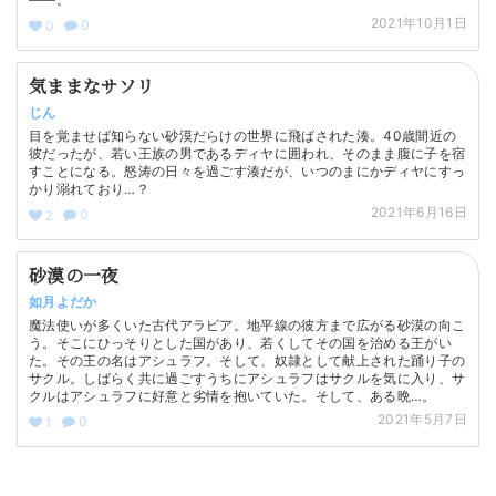
2021年10月1日
0
0
気ままなサソリ
じん
目を覚ませば知らない砂漠だらけの世界に飛ばされた湊。40歳間近の
彼だったが、若い王族の男であるディヤに囲われ、そのまま腹に子を宿
すことになる。怒涛の日々を過ごす湊だが、いつのまにかディヤにすっ
かり溺れており…？
2021年6月16日
0
2
砂漠の一夜
如月よだか
魔法使いが多くいた古代アラビア。地平線の彼方まで広がる砂漠の向こ
う。そこにひっそりとした国があり、若くしてその国を治める王がい
た。その王の名はアシュラフ。そして、奴隷として献上された踊り子の
サクル。しばらく共に過ごすうちにアシュラフはサクルを気に入り、サ
クルはアシュラフに好意と劣情を抱いていた。そして、ある晩…。
2021年5月7日
0
1