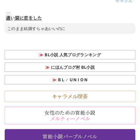
セキ
on
通い猫に恋をした
このまま結婚すらゃあいいのに
BL小説 人気ブログランキング
にほんブログ村 BL小説
B L ♂ U N I O N
キャラメル喫茶
女性のための官能小説
メルティーノベル
官能小説パープルノベル