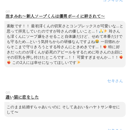
on
泡まみれ～新人ソープくんは優男ボーイに絆されて～
素敵です！！ 最初澪くんの切実さとコンプレックスが可愛いな…と
思って拝見していたのですが玲さんの優しいこと…！
玲さん
も澪くんにソープ嬢をさせること自体嫌だけど、せめて本番だけで
も守るため…という気持ちからの研修なんですよね
一目惚れか
らそこまで守りきろうとする玲さんにときめきです…！
特に好
きだったのが澪くんが必死のアピールをするために玲さんのお顔に
その巨乳を押し付けたところです…！！ 可愛すぎませんか…！！
この2人には幸せになってほしいです
セキ
on
通い猫に恋をした
このまま結婚すらゃあいいのに そしてあおいをハヤトサン幸せに
して〜