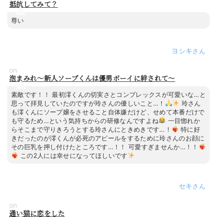
抵抗してみて？
尊い
ヨシキ
on
泡まみれ～新人ソープくんは優男ボーイに絆されて～
素敵です！！ 最初澪くんの切実さとコンプレックスが可愛いな…と
思って拝見していたのですが玲さんの優しいこと…！
玲さん
も澪くんにソープ嬢をさせること自体嫌だけど、せめて本番だけで
も守るため…という気持ちからの研修なんですよね
一目惚れか
らそこまで守りきろうとする玲さんにときめきです…！
特に好
きだったのが澪くんが必死のアピールをするために玲さんのお顔に
その巨乳を押し付けたところです…！！ 可愛すぎませんか…！！
この2人には幸せになってほしいです
セキ
on
通い猫に恋をした