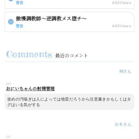
雷音
400Views
傲慢調教師～逆調教メス堕チ～
雷音
400Views
最近のコメント
M
on
おにいちゃんの射精管理
攻めの汚喘ぎは人によっては地雷だろうから注意書きかもしくはタ
グはいる気がする
セキ
on