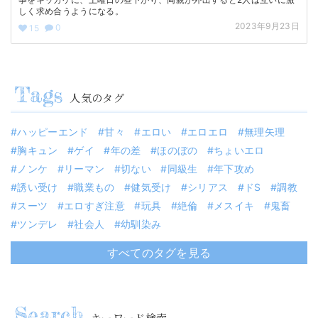
しく求め合うようになる。
2023年9月23日
0
15
人気のタグ
ハッピーエンド
甘々
エロい
エロエロ
無理矢理
胸キュン
ゲイ
年の差
ほのぼの
ちょいエロ
ノンケ
リーマン
切ない
同級生
年下攻め
誘い受け
職業もの
健気受け
シリアス
ドS
調教
スーツ
エロすぎ注意
玩具
絶倫
メスイキ
鬼畜
ツンデレ
社会人
幼馴染み
すべてのタグを見る
キーワード検索