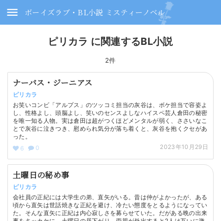
ボーイズラブ・BL小説 ミスティーノベル
ピリカラ に関連するBL小説
2件
ナーバス・ジーニアス
ピリカラ
お笑いコンビ「アルプス」のツッコミ担当の灰谷は、ボケ担当で容姿よ
し、性格よし、頭脳よし、笑いのセンスよしなハイスペ芸人倉田の秘密
を唯一知る人物。実は倉田は超がつくほどメンタルが弱く、ささいなこ
とで灰谷に泣きつき、慰められ気分が落ち着くと、灰谷を抱くクセがあ
った。
2023年10月29日
0
6
土曜日の秘め事
ピリカラ
会社員の正紀には大学生の弟、直矢がいる。昔は仲がよかったが、ある
頃から直矢は世話焼きな正紀を避け、冷たい態度をとるようになってい
た。そんな直矢に正紀は内心寂しさを募らせていた。だがある晩の出来
事をキッカケに、土曜日の昼下がり、両親が外出すると2人は互いに激