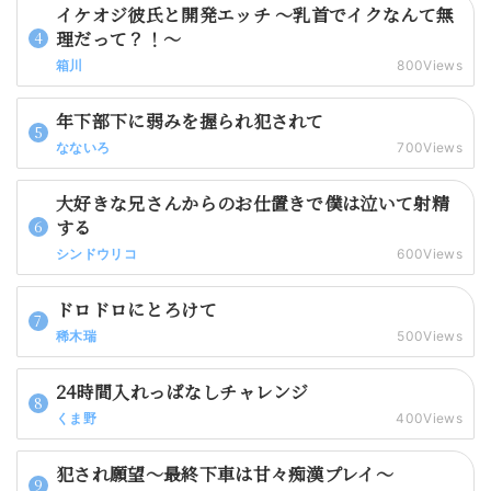
イケオジ彼氏と開発エッチ 〜乳首でイクなんて無
理だって？！〜
箱川
800Views
年下部下に弱みを握られ犯されて
なないろ
700Views
大好きな兄さんからのお仕置きで僕は泣いて射精
する
シンドウリコ
600Views
ドロドロにとろけて
稀木瑞
500Views
24時間入れっぱなしチャレンジ
くま野
400Views
犯され願望～最終下車は甘々痴漢プレイ～