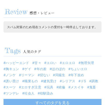
感想・レビュー
スパム対策のため現在コメントの受付を一時停止しております。
人気のタグ
ハッピーエンド
甘々
エロい
エロエロ
無理矢理
胸キュン
ゲイ
年の差
ほのぼの
ちょいエロ
ノンケ
リーマン
切ない
同級生
年下攻め
誘い受け
職業もの
健気受け
シリアス
ドS
調教
スーツ
エロすぎ注意
玩具
絶倫
メスイキ
鬼畜
ツンデレ
社会人
幼馴染み
すべてのタグを見る