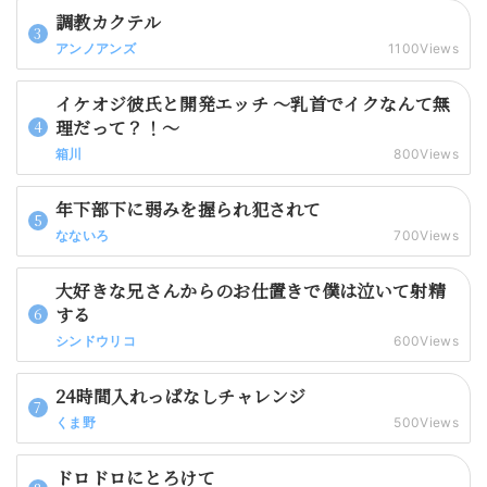
調教カクテル
アンノアンズ
1100Views
イケオジ彼氏と開発エッチ 〜乳首でイクなんて無
理だって？！〜
箱川
800Views
年下部下に弱みを握られ犯されて
なないろ
700Views
大好きな兄さんからのお仕置きで僕は泣いて射精
する
シンドウリコ
600Views
24時間入れっぱなしチャレンジ
くま野
500Views
ドロドロにとろけて