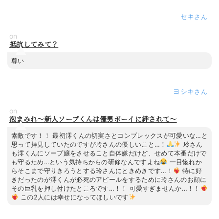
セキ
on
抵抗してみて？
尊い
ヨシキ
on
泡まみれ～新人ソープくんは優男ボーイに絆されて～
素敵です！！ 最初澪くんの切実さとコンプレックスが可愛いな…と
思って拝見していたのですが玲さんの優しいこと…！
玲さん
も澪くんにソープ嬢をさせること自体嫌だけど、せめて本番だけで
も守るため…という気持ちからの研修なんですよね
一目惚れか
らそこまで守りきろうとする玲さんにときめきです…！
特に好
きだったのが澪くんが必死のアピールをするために玲さんのお顔に
その巨乳を押し付けたところです…！！ 可愛すぎませんか…！！
この2人には幸せになってほしいです