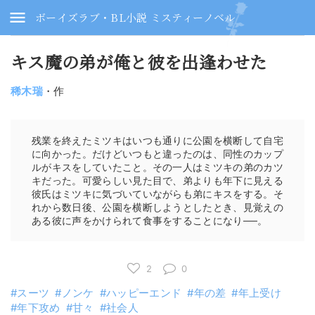
ボーイズラブ・BL小説 ミスティーノベル
キス魔の弟が俺と彼を出逢わせた
稀木瑞
・作
残業を終えたミツキはいつも通りに公園を横断して自宅
に向かった。だけどいつもと違ったのは、同性のカップ
ルがキスをしていたこと。その一人はミツキの弟のカツ
キだった。可愛らしい見た目で、弟よりも年下に見える
彼氏はミツキに気づいていながらも弟にキスをする。そ
れから数日後、公園を横断しようとしたとき、見覚えの
ある彼に声をかけられて食事をすることになり──。
2
0
スーツ
ノンケ
ハッピーエンド
年の差
年上受け
年下攻め
甘々
社会人