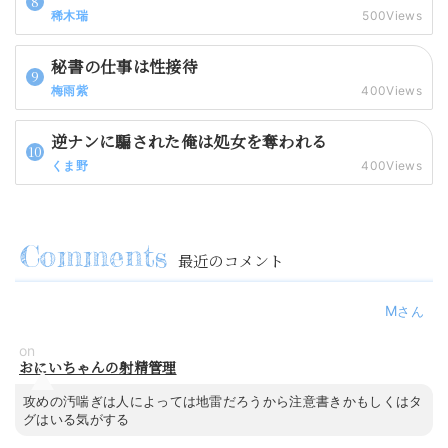
稀木瑞
500Views
秘書の仕事は性接待
梅雨紫
400Views
逆ナンに騙された俺は処女を奪われる
くま野
400Views
最近のコメント
M
on
おにいちゃんの射精管理
攻めの汚喘ぎは人によっては地雷だろうから注意書きかもしくはタ
グはいる気がする