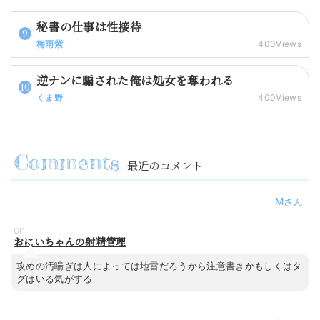
秘書の仕事は性接待
梅雨紫
400Views
逆ナンに騙された俺は処女を奪われる
くま野
400Views
最近のコメント
M
on
おにいちゃんの射精管理
攻めの汚喘ぎは人によっては地雷だろうから注意書きかもしくはタ
グはいる気がする