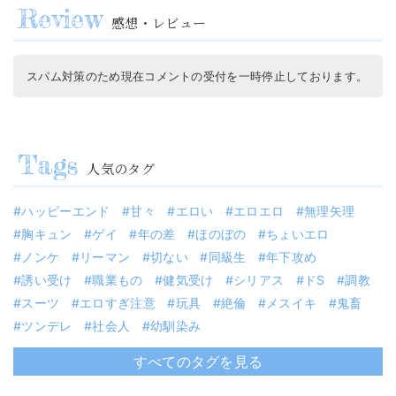
感想・レビュー
スパム対策のため現在コメントの受付を一時停止しております。
人気のタグ
ハッピーエンド
甘々
エロい
エロエロ
無理矢理
胸キュン
ゲイ
年の差
ほのぼの
ちょいエロ
ノンケ
リーマン
切ない
同級生
年下攻め
誘い受け
職業もの
健気受け
シリアス
ドS
調教
スーツ
エロすぎ注意
玩具
絶倫
メスイキ
鬼畜
ツンデレ
社会人
幼馴染み
すべてのタグを見る