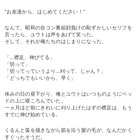
“お友達から、はじめてください！”
なんて、昭和の合コン番組顔負けの恥ずかしいセリフを
言ったら、ユウトは声をあげて笑った。
そして、それが俺たちのはじまりになった。
「…襟足、伸びてる」
「切って」
「切ってっていうより…刈って、じゃん？」
「どっちでもいいから、早く」
休みの日の昼下がり、俺とユウトはいつものようにベッ
ドの上に寝ころんでいた。
一ヵ月ほど前にきれいに刈り上げたはずの襟足は、もう
すでに伸び始めている。
くるんと弧を描きながら肌を沿う髪の毛が、なんだかく
すぐったそうだ。