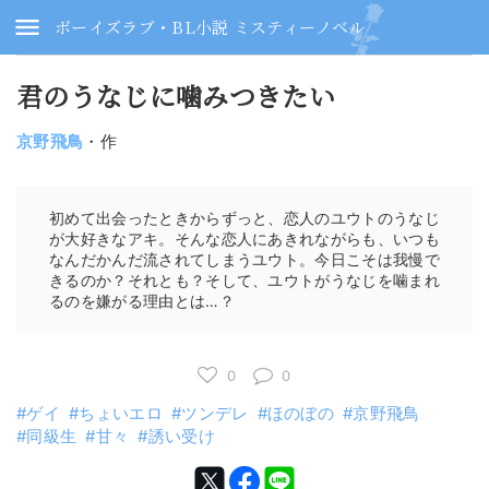
ボーイズラブ・BL小説 ミスティーノベル
君のうなじに噛みつきたい
京野飛鳥
・作
初めて出会ったときからずっと、恋人のユウトのうなじ
が大好きなアキ。そんな恋人にあきれながらも、いつも
なんだかんだ流されてしまうユウト。今日こそは我慢で
きるのか？それとも？そして、ユウトがうなじを噛まれ
るのを嫌がる理由とは…？
0
0
ゲイ
ちょいエロ
ツンデレ
ほのぼの
京野飛鳥
同級生
甘々
誘い受け