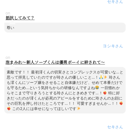
セキ
on
抵抗してみて？
尊い
ヨシキ
on
泡まみれ～新人ソープくんは優男ボーイに絆されて～
素敵です！！ 最初澪くんの切実さとコンプレックスが可愛いな…と
思って拝見していたのですが玲さんの優しいこと…！
玲さん
も澪くんにソープ嬢をさせること自体嫌だけど、せめて本番だけで
も守るため…という気持ちからの研修なんですよね
一目惚れか
らそこまで守りきろうとする玲さんにときめきです…！
特に好
きだったのが澪くんが必死のアピールをするために玲さんのお顔に
その巨乳を押し付けたところです…！！ 可愛すぎませんか…！！
この2人には幸せになってほしいです
セキ