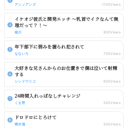
アンノアンズ
1100Views
イケオジ彼氏と開発エッチ 〜乳首でイクなんて無
理だって？！〜
箱川
800Views
年下部下に弱みを握られ犯されて
なないろ
700Views
大好きな兄さんからのお仕置きで僕は泣いて射精
する
シンドウリコ
600Views
24時間入れっぱなしチャレンジ
くま野
500Views
ドロドロにとろけて
稀木瑞
500Views