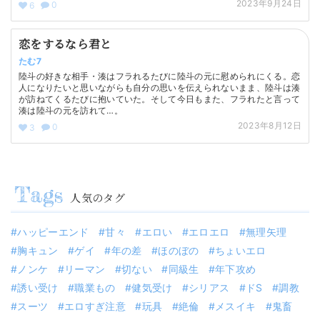
2023年9月24日
0
6
恋をするなら君と
たむ7
陸斗の好きな相手・湊はフラれるたびに陸斗の元に慰められにくる。恋
人になりたいと思いながらも自分の思いを伝えられないまま、陸斗は湊
が訪ねてくるたびに抱いていた。そして今日もまた、フラれたと言って
湊は陸斗の元を訪れて…。
2023年8月12日
0
3
人気のタグ
ハッピーエンド
甘々
エロい
エロエロ
無理矢理
胸キュン
ゲイ
年の差
ほのぼの
ちょいエロ
ノンケ
リーマン
切ない
同級生
年下攻め
誘い受け
職業もの
健気受け
シリアス
ドS
調教
スーツ
エロすぎ注意
玩具
絶倫
メスイキ
鬼畜