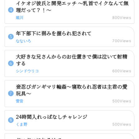
イケオジ彼氏と開発エッチ 〜乳首でイクなんて無
理だって？！〜
箱川
800Views
年下部下に弱みを握られ犯されて
なないろ
700Views
大好きな兄さんからのお仕置きで僕は泣いて射精
する
シンドウリコ
600Views
妾忍びガンギマリ輪姦～寝取られ忍者は主君の愛
玩具～
雷音
500Views
24時間入れっぱなしチャレンジ
くま野
500Views