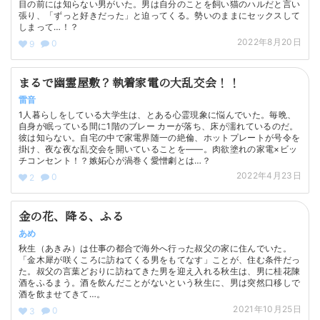
目の前には知らない男がいた。男は自分のことを飼い猫のハルだと言い
張り、「ずっと好きだった」と迫ってくる。勢いのままにセックスして
しまって…！？
2022年8月20日
0
9
まるで幽霊屋敷？執着家電の大乱交会！！
雷音
1人暮らしをしている大学生は、とある心霊現象に悩んでいた。毎晩、
自身が眠っている間に1階のブレー カーが落ち、床が濡れているのだ。
彼は知らない。自宅の中で家電界随一の絶倫、ホットプレートが号令を
掛け、夜な夜な乱交会を開いていることを――。肉欲塗れの家電×ビッ
チコンセント！？嫉妬心が渦巻く愛憎劇とは…？
2022年4月23日
0
2
金の花、降る、ふる
あめ
秋生（あきみ）は仕事の都合で海外へ行った叔父の家に住んでいた。
「金木犀が咲くころに訪ねてくる男をもてなす」ことが、住む条件だっ
た。叔父の言葉どおりに訪ねてきた男を迎え入れる秋生は、男に桂花陳
酒をふるまう。酒を飲んだことがないという秋生に、男は突然口移しで
酒を飲ませてきて…。
2021年10月25日
0
3