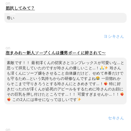
on
抵抗してみて？
尊い
ヨシキ
on
泡まみれ～新人ソープくんは優男ボーイに絆されて～
素敵です！！ 最初澪くんの切実さとコンプレックスが可愛いな…と
思って拝見していたのですが玲さんの優しいこと…！
玲さん
も澪くんにソープ嬢をさせること自体嫌だけど、せめて本番だけで
も守るため…という気持ちからの研修なんですよね
一目惚れか
らそこまで守りきろうとする玲さんにときめきです…！
特に好
きだったのが澪くんが必死のアピールをするために玲さんのお顔に
その巨乳を押し付けたところです…！！ 可愛すぎませんか…！！
この2人には幸せになってほしいです
セキ
on