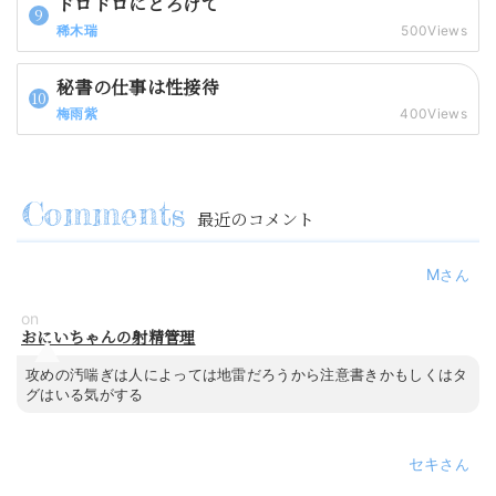
ドロドロにとろけて
稀木瑞
500Views
秘書の仕事は性接待
梅雨紫
400Views
最近のコメント
M
on
おにいちゃんの射精管理
攻めの汚喘ぎは人によっては地雷だろうから注意書きかもしくはタ
グはいる気がする
セキ