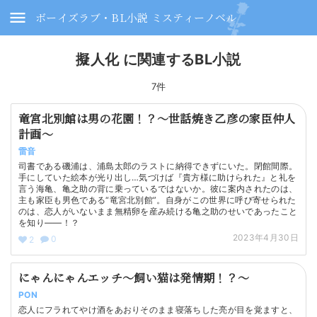
ボーイズラブ・BL小説 ミスティーノベル
擬人化 に関連するBL小説
7件
竜宮北別館は男の花園！？～世話焼き乙彦の家臣仲人
計画～
雷音
司書である磯浦は、浦島太郎のラストに納得できずにいた。閉館間際。
手にしていた絵本が光り出し…気づけば『貴方様に助けられた』と礼を
言う海亀、亀之助の背に乗っているではないか。彼に案内されたのは、
主も家臣も男色である“竜宮北別館”。自身がこの世界に呼び寄せられた
のは、恋人がいないまま無精卵を産み続ける亀之助のせいであったこと
を知り――！？
2023年4月30日
0
2
にゃんにゃんエッチ～飼い猫は発情期！？～
PON
恋人にフラれてやけ酒をあおりそのまま寝落ちした亮が目を覚ますと、