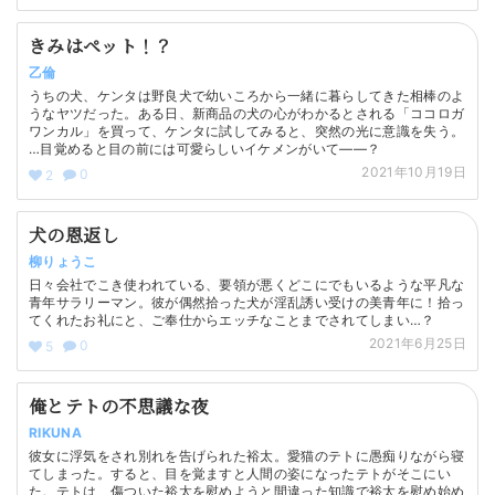
きみはペット！？
乙倫
うちの犬、ケンタは野良犬で幼いころから一緒に暮らしてきた相棒のよ
うなヤツだった。ある日、新商品の犬の心がわかるとされる「ココロガ
ワンカル」を買って、ケンタに試してみると、突然の光に意識を失う。
…目覚めると目の前には可愛らしいイケメンがいて――？
2021年10月19日
0
2
犬の恩返し
柳りょうこ
日々会社でこき使われている、要領が悪くどこにでもいるような平凡な
青年サラリーマン。彼が偶然拾った犬が淫乱誘い受けの美青年に！拾っ
てくれたお礼にと、ご奉仕からエッチなことまでされてしまい…？
2021年6月25日
0
5
俺とテトの不思議な夜
RIKUNA
彼女に浮気をされ別れを告げられた裕太。愛猫のテトに愚痴りながら寝
てしまった。すると、目を覚ますと人間の姿になったテトがそこにい
た。テトは、傷ついた裕太を慰めようと間違った知識で裕太を慰め始め