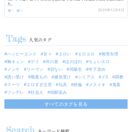
た。
2020年12月4日
0
1
人気のタグ
ハッピーエンド
甘々
エロい
エロエロ
無理矢理
胸キュン
ゲイ
年の差
ほのぼの
ちょいエロ
ノンケ
リーマン
切ない
同級生
年下攻め
誘い受け
職業もの
健気受け
シリアス
ドS
調教
スーツ
エロすぎ注意
玩具
絶倫
メスイキ
鬼畜
ツンデレ
社会人
幼馴染み
すべてのタグを見る
キーワード検索