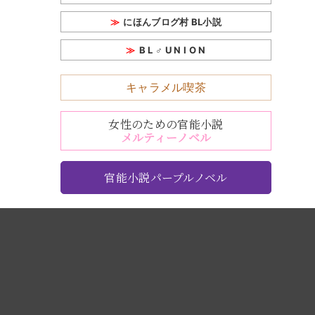
にほんブログ村 BL小説
B L ♂ U N I O N
キャラメル喫茶
女性のための官能小説
メルティーノベル
官能小説パープルノベル