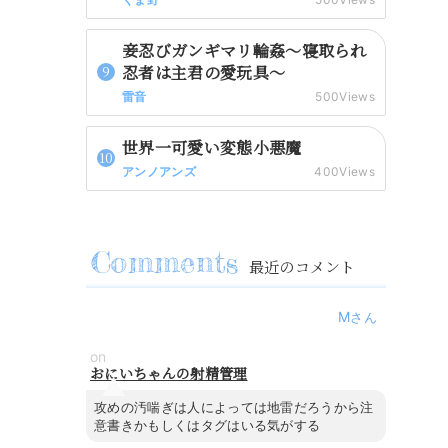
妾忍びガンギマリ輪姦～寝取られ
忍者は主君の愛玩具～
雷音
500Views
世界一可愛い変態小悪魔
アンノアンズ
400Views
最近のコメント
M
on
おにいちゃんの射精管理
攻めの汚喘ぎは人によっては地雷だろうから注
意書きかもしくはタグはいる気がする