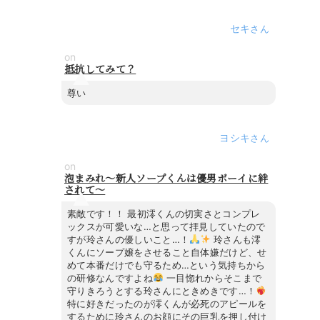
セキ
on
抵抗してみて？
尊い
ヨシキ
on
泡まみれ～新人ソープくんは優男ボーイに絆
されて～
素敵です！！ 最初澪くんの切実さとコンプレ
ックスが可愛いな…と思って拝見していたので
すが玲さんの優しいこと…！
玲さんも澪
くんにソープ嬢をさせること自体嫌だけど、せ
めて本番だけでも守るため…という気持ちから
の研修なんですよね
一目惚れからそこまで
守りきろうとする玲さんにときめきです…！
特に好きだったのが澪くんが必死のアピールを
するために玲さんのお顔にその巨乳を押し付け