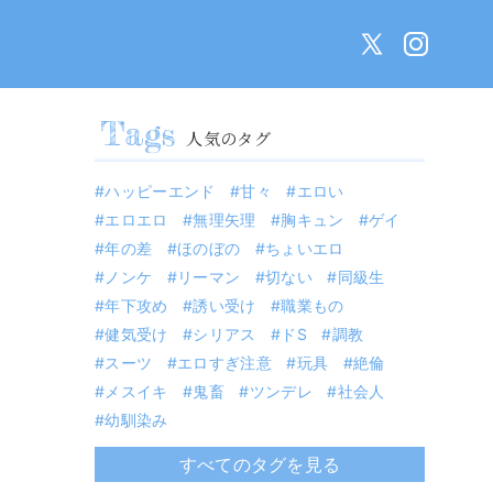
人気のタグ
ハッピーエンド
甘々
エロい
エロエロ
無理矢理
胸キュン
ゲイ
年の差
ほのぼの
ちょいエロ
ノンケ
リーマン
切ない
同級生
年下攻め
誘い受け
職業もの
健気受け
シリアス
ドS
調教
スーツ
エロすぎ注意
玩具
絶倫
メスイキ
鬼畜
ツンデレ
社会人
幼馴染み
すべてのタグを見る