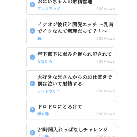
おにいちゃんの射精管理
アンノアンズ
900Views
イケオジ彼氏と開発エッチ 〜乳首
でイクなんて無理だって？！〜
箱川
800Views
年下部下に弱みを握られ犯されて
なないろ
700Views
大好きな兄さんからのお仕置きで
僕は泣いて射精する
シンドウリコ
600Views
ドロドロにとろけて
稀木瑞
500Views
24時間入れっぱなしチャレンジ
くま野
500Views