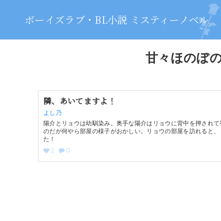
ボーイズラブ・BL小説 ミスティーノベル
甘々ほのぼの
隣、あいてますよ！
よし乃
陽介とリョウは幼馴染み。奥手な陽介はリョウに背中を押されて
のだが何やら部屋の様子がおかしい。リョウの部屋を訪れると、
た！
0
2