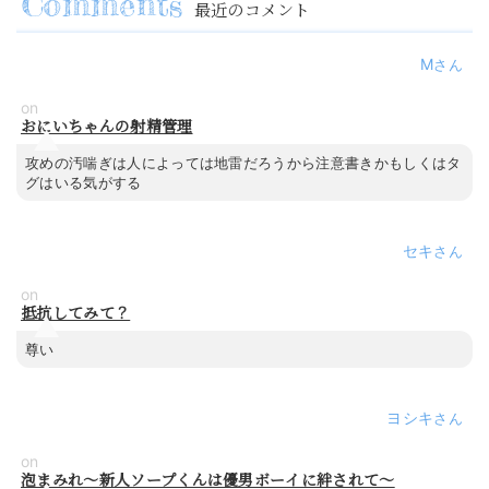
最近のコメント
M
on
おにいちゃんの射精管理
攻めの汚喘ぎは人によっては地雷だろうから注意書きかもしくはタ
グはいる気がする
セキ
on
抵抗してみて？
尊い
ヨシキ
on
泡まみれ～新人ソープくんは優男ボーイに絆されて～