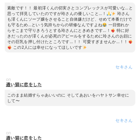
素敵です！！ 最初澪くんの切実さとコンプレックスが可愛いな…と
思って拝見していたのですが玲さんの優しいこと…！
玲さん
も澪くんにソープ嬢をさせること自体嫌だけど、せめて本番だけで
も守るため…という気持ちからの研修なんですよね
一目惚れか
らそこまで守りきろうとする玲さんにときめきです…！
特に好
きだったのが澪くんが必死のアピールをするために玲さんのお顔に
その巨乳を押し付けたところです…！！ 可愛すぎませんか…！！
この2人には幸せになってほしいです
セキ
on
通い猫に恋をした
このまま結婚すらゃあいいのに そしてあおいをハヤトサン幸せに
して〜
セキ
on
通い猫に恋をした