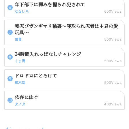
年下部下に弱みを握られ犯されて
なないろ
600Views
妾忍びガンギマリ輪姦～寝取られ忍者は主君の愛
玩具～
雷音
500Views
24時間入れっぱなしチャレンジ
くま野
500Views
ドロドロにとろけて
稀木瑞
500Views
依存に泳ぐ
タノタ
400Views