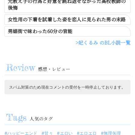
元教え子の行為と好意を跳ね返せなかった高校教師の
後悔
女性用の下着を試着した姿を恋人に見られた男の末路
男娼街で味わった60分の官能
妃くるみ のBL小説一覧
感想・レビュー
スパム対策のため現在コメントの受付を一時停止しております。
人気のタグ
ハッピーエンド
甘々
エロい
エロエロ
無理矢理