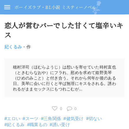
ボーイズラブ・BL小説 ミスティーノベル
恋人が営むバーでした甘くて塩辛いキ
ス
妃くるみ
・作
穂村洋司（ほむらようじ）は想いを寄せていた時村直也
（ときむらなおや）にフラれ、慰めを求めて姫野美琴
（ひめのみこと）と付き合う。それから何年か後のある
日、美琴に会いに行くと半ば無理にキスをされる。誘わ
れるがままセックスにもつれこむが…
0
0
エロい
スーツ
三角関係
健気受け
切ない
妃くるみ
職業もの
誘い受け