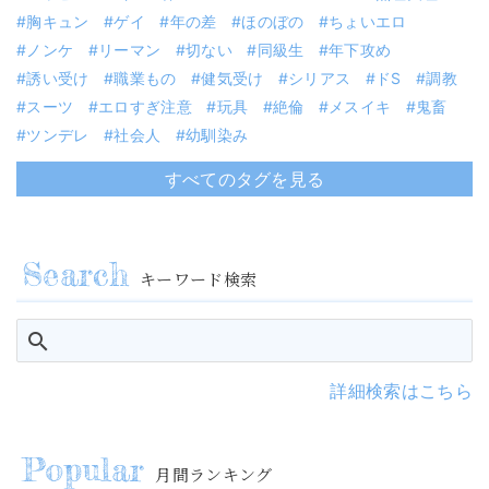
胸キュン
ゲイ
年の差
ほのぼの
ちょいエロ
ノンケ
リーマン
切ない
同級生
年下攻め
誘い受け
職業もの
健気受け
シリアス
ドS
調教
スーツ
エロすぎ注意
玩具
絶倫
メスイキ
鬼畜
ツンデレ
社会人
幼馴染み
すべてのタグを見る
キーワード検索
詳細検索はこちら
月間ランキング