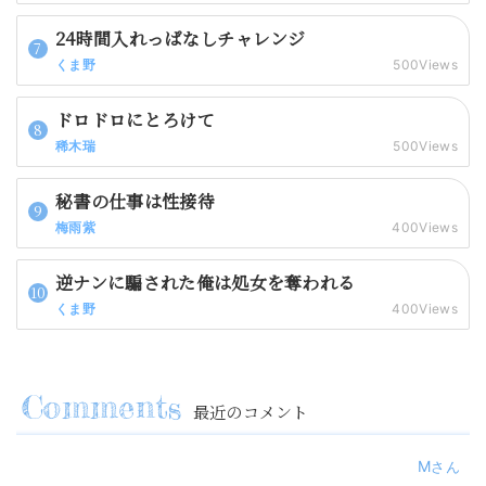
24時間入れっぱなしチャレンジ
くま野
500Views
ドロドロにとろけて
稀木瑞
500Views
秘書の仕事は性接待
梅雨紫
400Views
逆ナンに騙された俺は処女を奪われる
くま野
400Views
最近のコメント
M