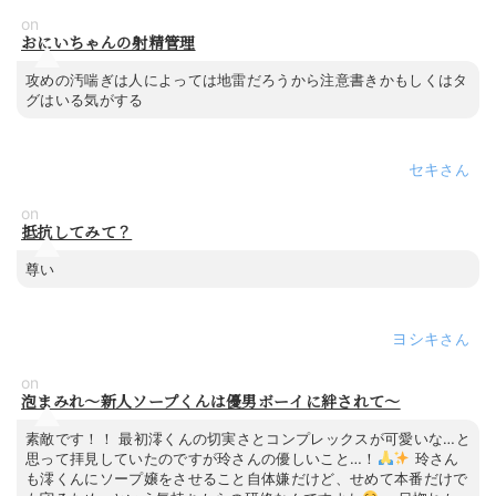
on
おにいちゃんの射精管理
攻めの汚喘ぎは人によっては地雷だろうから注意書きかもしくはタ
グはいる気がする
セキ
on
抵抗してみて？
尊い
ヨシキ
on
泡まみれ～新人ソープくんは優男ボーイに絆されて～
素敵です！！ 最初澪くんの切実さとコンプレックスが可愛いな…と
思って拝見していたのですが玲さんの優しいこと…！
玲さん
も澪くんにソープ嬢をさせること自体嫌だけど、せめて本番だけで