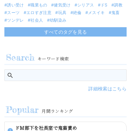
誘い受け
職業もの
健気受け
シリアス
ドS
調教
スーツ
エロすぎ注意
玩具
絶倫
メスイキ
鬼畜
ツンデレ
社会人
幼馴染み
すべてのタグを見る
キーワード検索
詳細検索はこちら
月間ランキング
ドM部下を社長室で鬼畜責め