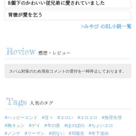
8個下のかわいい従兄弟に愛されていました
背徳が愛を乞う
みやび のBL小説一覧
感想・レビュー
スパム対策のため現在コメントの受付を一時停止しております。
人気のタグ
ハッピーエンド
甘々
エロい
エロエロ
無理矢理
胸キュン
ゲイ
年の差
ほのぼの
ちょいエロ
ノンケ
リーマン
切ない
同級生
年下攻め