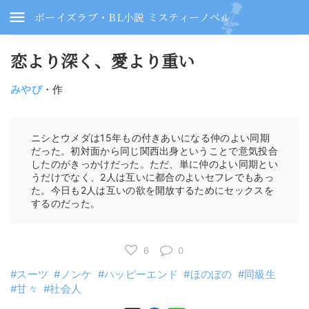
ボーイズラブ・BL小説 ミスティーノベル
恋より深く、愛より重い
みやび
・作
ニシとウメダは15年もの付きあいになる仲のよい同期
だった。初対面から同じ関西出身ということで意気投合
したのがきっかけだった。ただ、単に仲のよい同期とい
うだけでなく、2人は互いに都合のよいセフレでもあっ
た。今日も2人は互いの欲を開放するためにセックスを
するのだった。
6
0
スーツ
ノンケ
ハッピーエンド
ほのぼの
同級生
甘々
社会人