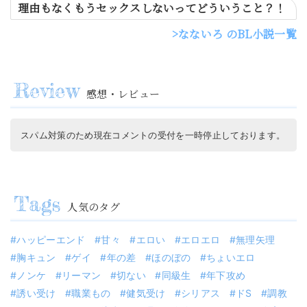
理由もなくもうセックスしないってどういうこと？！
なないろ のBL小説一覧
感想・レビュー
スパム対策のため現在コメントの受付を一時停止しております。
人気のタグ
ハッピーエンド
甘々
エロい
エロエロ
無理矢理
胸キュン
ゲイ
年の差
ほのぼの
ちょいエロ
ノンケ
リーマン
切ない
同級生
年下攻め
誘い受け
職業もの
健気受け
シリアス
ドS
調教