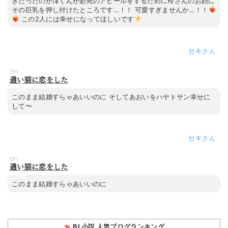
きだったのが澪くんが必死のアピールをするために玲さんのお顔に
その巨乳を押し付けたところです…！！ 可愛すぎませんか…！！
この2人には幸せになってほしいです
セキ
on
通い猫に恋をした
このまま結婚すらゃあいいのに そしてあおいをハヤトサン幸せに
して〜
セキ
on
通い猫に恋をした
このまま結婚すらゃあいいのに
BL小説 人気ブログランキング