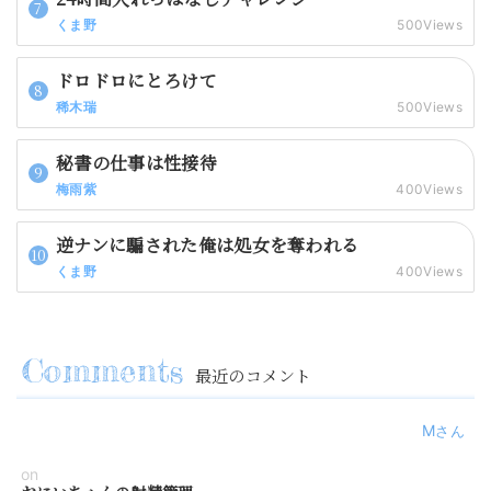
くま野
500Views
ドロドロにとろけて
稀木瑞
500Views
秘書の仕事は性接待
梅雨紫
400Views
逆ナンに騙された俺は処女を奪われる
くま野
400Views
最近のコメント
M
on