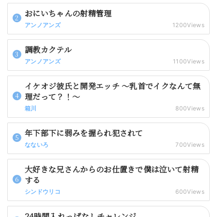
おにいちゃんの射精管理
アンノアンズ
1200Views
調教カクテル
アンノアンズ
1100Views
イケオジ彼氏と開発エッチ 〜乳首でイクなんて無
理だって？！〜
箱川
800Views
年下部下に弱みを握られ犯されて
なないろ
700Views
大好きな兄さんからのお仕置きで僕は泣いて射精
する
シンドウリコ
600Views
24時間入れっぱなしチャレンジ