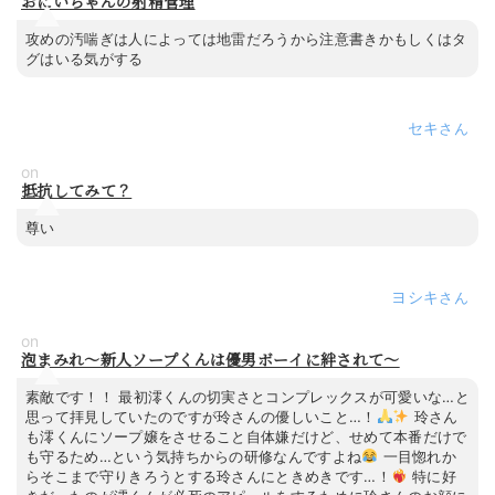
おにいちゃんの射精管理
攻めの汚喘ぎは人によっては地雷だろうから注意書きかもしくはタ
グはいる気がする
セキ
on
抵抗してみて？
尊い
ヨシキ
on
泡まみれ～新人ソープくんは優男ボーイに絆されて～
素敵です！！ 最初澪くんの切実さとコンプレックスが可愛いな…と
思って拝見していたのですが玲さんの優しいこと…！
玲さん
も澪くんにソープ嬢をさせること自体嫌だけど、せめて本番だけで
も守るため…という気持ちからの研修なんですよね
一目惚れか
らそこまで守りきろうとする玲さんにときめきです…！
特に好