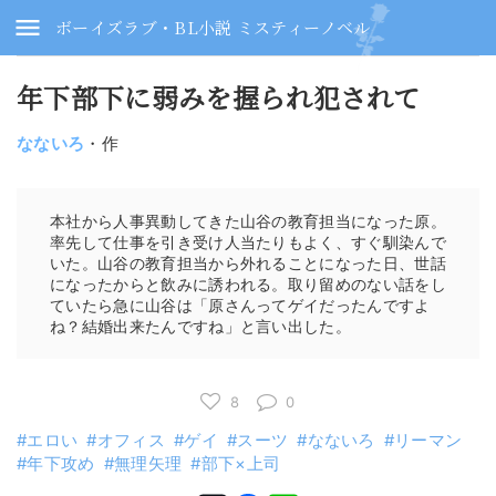
ボーイズラブ・BL小説 ミスティーノベル
年下部下に弱みを握られ犯されて
なないろ
・作
本社から人事異動してきた山谷の教育担当になった原。
率先して仕事を引き受け人当たりもよく、すぐ馴染んで
いた。山谷の教育担当から外れることになった日、世話
になったからと飲みに誘われる。取り留めのない話をし
ていたら急に山谷は「原さんってゲイだったんですよ
ね？結婚出来たんですね」と言い出した。
8
0
エロい
オフィス
ゲイ
スーツ
なないろ
リーマン
年下攻め
無理矢理
部下×上司