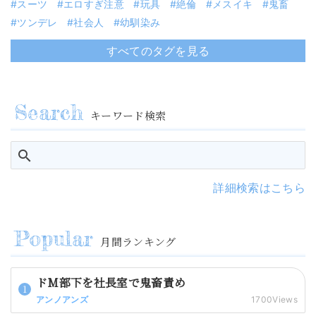
スーツ
エロすぎ注意
玩具
絶倫
メスイキ
鬼畜
ツンデレ
社会人
幼馴染み
すべてのタグを見る
キーワード検索
詳細検索はこちら
月間ランキング
ドM部下を社長室で鬼畜責め
アンノアンズ
1700Views