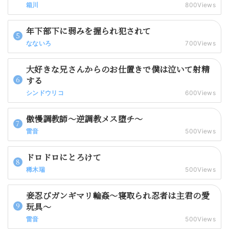
箱川
800Views
年下部下に弱みを握られ犯されて
なないろ
700Views
大好きな兄さんからのお仕置きで僕は泣いて射精
する
シンドウリコ
600Views
傲慢調教師～逆調教メス堕チ～
雷音
500Views
ドロドロにとろけて
稀木瑞
500Views
妾忍びガンギマリ輪姦～寝取られ忍者は主君の愛
玩具～
雷音
500Views