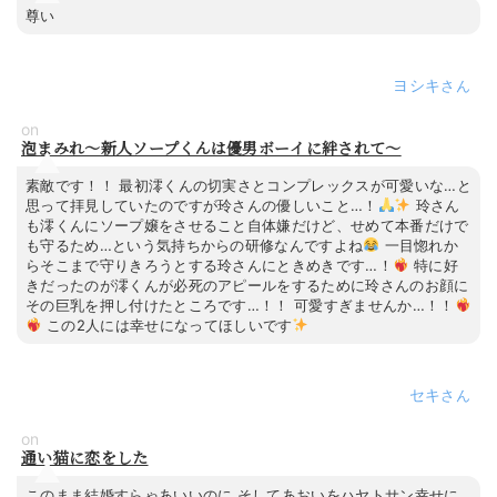
尊い
ヨシキ
on
泡まみれ～新人ソープくんは優男ボーイに絆されて～
素敵です！！ 最初澪くんの切実さとコンプレックスが可愛いな…と
思って拝見していたのですが玲さんの優しいこと…！
玲さん
も澪くんにソープ嬢をさせること自体嫌だけど、せめて本番だけで
も守るため…という気持ちからの研修なんですよね
一目惚れか
らそこまで守りきろうとする玲さんにときめきです…！
特に好
きだったのが澪くんが必死のアピールをするために玲さんのお顔に
その巨乳を押し付けたところです…！！ 可愛すぎませんか…！！
この2人には幸せになってほしいです
セキ
on
通い猫に恋をした
このまま結婚すらゃあいいのに そしてあおいをハヤトサン幸せに