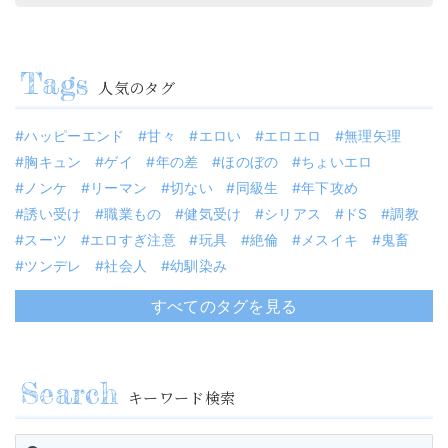
人気のタグ
ハッピーエンド
甘々
エロい
エロエロ
無理矢理
胸キュン
ゲイ
年の差
ほのぼの
ちょいエロ
ノンケ
リーマン
切ない
同級生
年下攻め
誘い受け
職業もの
健気受け
シリアス
ドS
調教
スーツ
エロすぎ注意
玩具
絶倫
メスイキ
鬼畜
ツンデレ
社会人
幼馴染み
すべてのタグを見る
キーワード検索