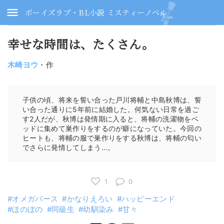
ボーイズラブ・BL小説 ミスティーノベル
幸せな時間は、たくさん。
木崎ヨウ
・作
子供の頃、将来を誓い合った戸川将輔と中島秋博は、誓
い合った通りに5年前に結婚した。何気ない日常を過ご
す2人だが、秋博は発情期に入ると、将輔の洗濯物をベ
ッドに集めて巣作りをするのが癖になっていた。今回の
ヒートも、将輔の服で巣作りをする秋博は、将輔の匂い
でさらに発情してしまう…。
1
0
オメガバース
かなりえろい
ハッピーエンド
ほのぼの
同級生
幼馴染み
甘々