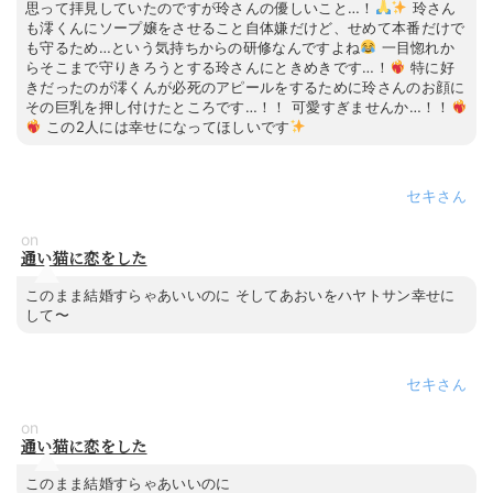
思って拝見していたのですが玲さんの優しいこと…！
玲さん
も澪くんにソープ嬢をさせること自体嫌だけど、せめて本番だけで
も守るため…という気持ちからの研修なんですよね
一目惚れか
らそこまで守りきろうとする玲さんにときめきです…！
特に好
きだったのが澪くんが必死のアピールをするために玲さんのお顔に
その巨乳を押し付けたところです…！！ 可愛すぎませんか…！！
この2人には幸せになってほしいです
セキ
on
通い猫に恋をした
このまま結婚すらゃあいいのに そしてあおいをハヤトサン幸せに
して〜
セキ
on
通い猫に恋をした
このまま結婚すらゃあいいのに