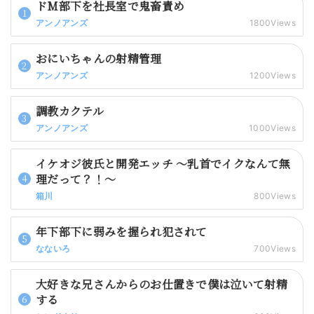
ドM部下を社長室で鬼畜責め
アンノアンズ
1800Views
おにいちゃんの射精管理
アンノアンズ
1200Views
調教カクテル
アンノアンズ
1000Views
イケオジ彼氏と開発エッチ 〜乳首でイクなんて無
理だって？！〜
箱川
800Views
年下部下に弱みを握られ犯されて
なないろ
700Views
大好きな兄さんからのお仕置きで僕は泣いて射精
する