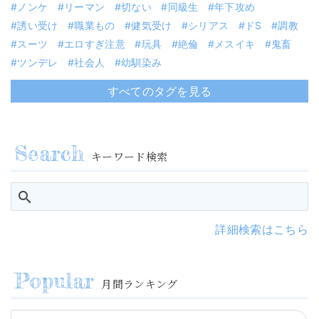
ノンケ
リーマン
切ない
同級生
年下攻め
誘い受け
職業もの
健気受け
シリアス
ドS
調教
スーツ
エロすぎ注意
玩具
絶倫
メスイキ
鬼畜
ツンデレ
社会人
幼馴染み
すべてのタグを見る
キーワード検索
詳細検索はこちら
月間ランキング