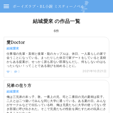
ボーイズラブ・BL小説 ミスティーノベル
結城愛來 の作品一覧
6件
愛Doctor
結城愛來
仕事場の先輩・直樹と後輩・龍のカップルは、休日、一人暮らしの家で
会うことになっている。まったりした休日で家デートをしていると直樹
からある提案が。せっかく誰も居ない部屋なんだし、何もしないのはも
ったいない！ってことである遊びを始めることに。
2021年10月21日
0
1
兄弟の在り方
結城愛來
俺は三兄弟の末っ子、敦。一番上の兄、司と二番目の兄の夏樹は双子。
二人とは二つ違いでみんな同じ大学に通っている。ある夏の日。みんな
がサークルなどで出払っている時、俺は兄貴たちに大学の使ってない空
き部屋に呼び出された。そこで兄貴たちの性欲を満たすための玩具にさ
れることになった。