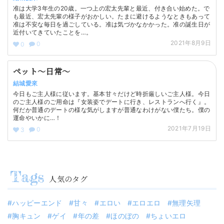
准は大学3年生の20歳。一つ上の宏太先輩と最近、付き合い始めた。で
も最近、宏太先輩の様子がおかしい。たまに避けるようなときもあって
准は不安な毎日を過ごしている。准は気づかなかかった。准の誕生日が
近付いてきていたことを…。
2021年8月9日
0
0
ペット〜日常〜
結城愛來
今日もご主人様に従います。基本甘々だけど時折厳しいご主人様。今日
のご主人様のご用命は『女装姿でデートに行き、レストランへ行く』。
何だか普通のデートの様な気がしますが普通なわけがない僕たち。僕の
運命やいかに…！
2021年7月19日
0
3
人気のタグ
ハッピーエンド
甘々
エロい
エロエロ
無理矢理
胸キュン
ゲイ
年の差
ほのぼの
ちょいエロ