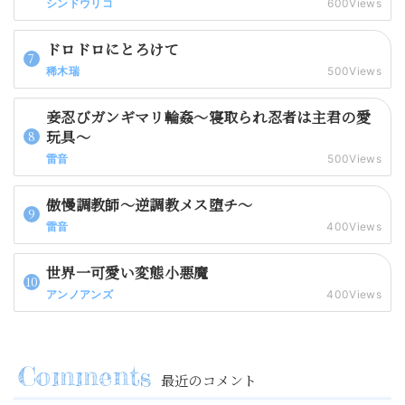
シンドウリコ
600Views
ドロドロにとろけて
稀木瑞
500Views
妾忍びガンギマリ輪姦～寝取られ忍者は主君の愛
玩具～
雷音
500Views
傲慢調教師～逆調教メス堕チ～
雷音
400Views
世界一可愛い変態小悪魔
アンノアンズ
400Views
最近のコメント