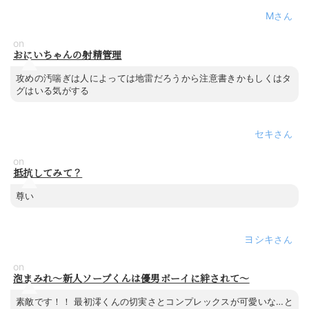
M
on
おにいちゃんの射精管理
攻めの汚喘ぎは人によっては地雷だろうから注意書きかもしくはタ
グはいる気がする
セキ
on
抵抗してみて？
尊い
ヨシキ
on
泡まみれ～新人ソープくんは優男ボーイに絆されて～
素敵です！！ 最初澪くんの切実さとコンプレックスが可愛いな…と