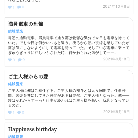
2021年10月6日
0
1
満員電車の恐怖
結城愛來
毎朝の通勤電車。満員電車で通う葵は憂鬱な気分で今日も電車を待って
いた。でも今日は何かいつもと違う。後ろから熱い視線を感じていたが
葵は気にしないようにして電車を待っていた。そしていざ電車に乗って
ぎゅうぎゅうに押しつぶされた時、何か触られた気がして――。
2021年9月18日
0
3
ご主人様からの愛
結城愛來
ご主人様に俺はご奉仕する。ご主人様の裕斗とは元々同期で、仕事仲
間。苦楽を共にしてきた仲間がある日突然、ご主人様となった。俺――
凌はそれからずーっと仕事が終わればご主人様を慕い、玩具となってい
るのだ。
2021年8月18日
0
1
Happiness birthday
結城愛來