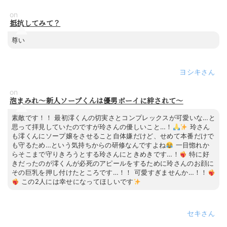
on
抵抗してみて？
尊い
ヨシキ
on
泡まみれ～新人ソープくんは優男ボーイに絆されて～
素敵です！！ 最初澪くんの切実さとコンプレックスが可愛いな…と
思って拝見していたのですが玲さんの優しいこと…！
玲さん
も澪くんにソープ嬢をさせること自体嫌だけど、せめて本番だけで
も守るため…という気持ちからの研修なんですよね
一目惚れか
らそこまで守りきろうとする玲さんにときめきです…！
特に好
きだったのが澪くんが必死のアピールをするために玲さんのお顔に
その巨乳を押し付けたところです…！！ 可愛すぎませんか…！！
この2人には幸せになってほしいです
セキ