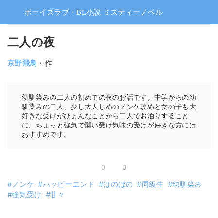
ボーイズラブ・BL小説 ミスティーノベル
二人の夜
京野飛鳥
・作
幼馴染みの二人の初めての夜のお話です。中学からの幼
馴染みの二人、少し大人しめのノンケ攻めと女の子も大
好きな受けがひょんなことから二人でお泊りすること
に。ちょっと強気で襲い受け気味の受けが好きな方には
おすすめです。
0
0
ノンケ
ハッピーエンド
ほのぼの
同級生
幼馴染み
強気受け
甘々