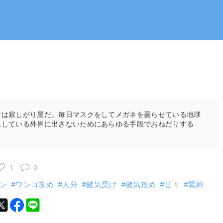
希は寂しがり屋だ。毎日マスクをしてメガネを曇らせている地球
延している外界に出さないためにあらゆる手段でおねだりする
1
0
ン
ワンコ攻め
人外
健気受け
健気攻め
甘々
緊縛