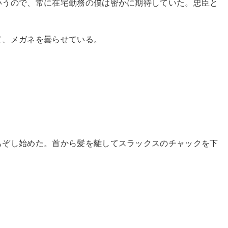
いうので、常に在宅勤務の僕は密かに期待していた。忠臣と
て、メガネを曇らせている。
。
もぞし始めた。首から髪を離してスラックスのチャックを下