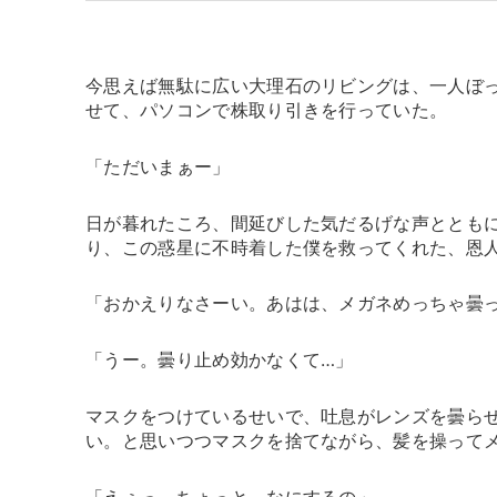
今思えば無駄に広い大理石のリビングは、一人ぼ
せて、パソコンで株取り引きを行っていた。
「ただいまぁー」
日が暮れたころ、間延びした気だるげな声ととも
り、この惑星に不時着した僕を救ってくれた、恩
「おかえりなさーい。あはは、メガネめっちゃ曇
「うー。曇り止め効かなくて…」
マスクをつけているせいで、吐息がレンズを曇ら
い。と思いつつマスクを捨てながら、髪を操って
「えぇっ。ちょっと、なにするの」