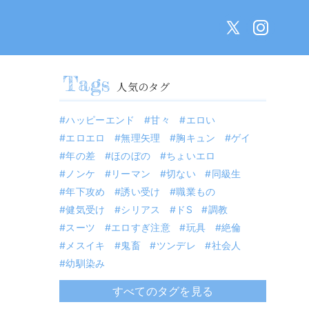
人気のタグ
ハッピーエンド
甘々
エロい
エロエロ
無理矢理
胸キュン
ゲイ
年の差
ほのぼの
ちょいエロ
ノンケ
リーマン
切ない
同級生
年下攻め
誘い受け
職業もの
健気受け
シリアス
ドS
調教
スーツ
エロすぎ注意
玩具
絶倫
メスイキ
鬼畜
ツンデレ
社会人
幼馴染み
すべてのタグを見る