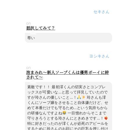
セキ
on
抵抗してみて？
尊い
ヨシキ
on
泡まみれ～新人ソープくんは優男ボーイに絆
されて～
素敵です！！ 最初澪くんの切実さとコンプレ
ックスが可愛いな…と思って拝見していたので
すが玲さんの優しいこと…！
玲さんも澪
くんにソープ嬢をさせること自体嫌だけど、せ
めて本番だけでも守るため…という気持ちから
の研修なんですよね
一目惚れからそこまで
守りきろうとする玲さんにときめきです…！
特に好きだったのが澪くんが必死のアピールを
するために玲さんのお顔にその巨乳を押し付け