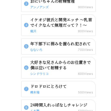
おにいちゃんの射精管理
アンノアンズ
900Views
イケオジ彼氏と開発エッチ 〜乳首
でイクなんて無理だって？！〜
箱川
800Views
年下部下に弱みを握られ犯されて
なないろ
700Views
大好きな兄さんからのお仕置きで
僕は泣いて射精する
シンドウリコ
600Views
ドロドロにとろけて
稀木瑞
500Views
24時間入れっぱなしチャレンジ
くま野
500Views