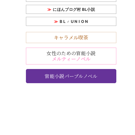
にほんブログ村 BL小説
B L ♂ U N I O N
キャラメル喫茶
女性のための官能小説
メルティーノベル
官能小説パープルノベル