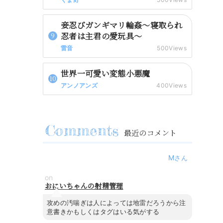
妾忍びガンギマリ輪姦～寝取られ
忍者は主君の愛玩具～
雷音
500Views
世界一可愛い変態小悪魔
アンノアンズ
400Views
最近のコメント
M
on
おにいちゃんの射精管理
攻めの汚喘ぎは人によっては地雷だろうから注
意書きかもしくはタグはいる気がする