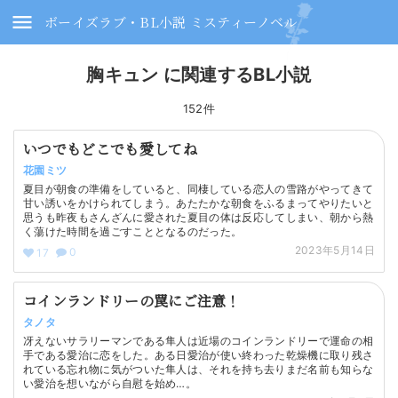
ボーイズラブ・BL小説 ミスティーノベル
胸キュン に関連するBL小説
152件
いつでもどこでも愛してね
花園ミツ
夏目が朝食の準備をしていると、同棲している恋人の雪路がやってきて
甘い誘いをかけられてしまう。あたたかな朝食をふるまってやりたいと
思うも昨夜もさんざんに愛された夏目の体は反応してしまい、朝から熱
く蕩けた時間を過ごすこととなるのだった。
2023年5月14日
0
17
コインランドリーの罠にご注意！
タノタ
冴えないサラリーマンである隼人は近場のコインランドリーで運命の相
手である愛治に恋をした。ある日愛治が使い終わった乾燥機に取り残さ
れている忘れ物に気がついた隼人は、それを持ち去りまだ名前も知らな
い愛治を想いながら自慰を始め…。