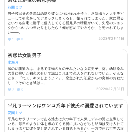
あなたが俺の初恋泥棒
花園ミツ
男子校出身の冬馬は恋愛や彼女に強い憧れを持ち、意気揚々と大学デビ
ューして初恋をしてアタックしまくるも、振られてしまった。家に帰る
といつも自宅に勝手に侵入してくる従兄弟の晴臣がいて、失恋のショッ
クからつい八つ当たりをしたら「俺が慰めてやろうか」と誘われてしま
い——。
2023年2月11日
0
1
初恋は女装男子
水海月
誠の幼馴染みは、まるで本物の女の子みたいな女装男子、葵。幼馴染み
の葵に抱いた初恋のせいで誠はこれまで恋人を作れないでいた。そんな
とき、「ねぇ、キスしようよ？」。恋焦がれた初恋からの突然のおねだ
り！？そのとき誠は…。
2022年12月31日
0
2
平凡リーマンはワンコ系年下彼氏に溺愛されています
花園ミツ
平凡なサラリーマンである浩太は六つ年下で人気モデルの翼と交際して
いる。毎日のように体を求めてくる翼に抗いながらも結局は受け入れて
しまうほどに彼を愛し愛されている自覚もあるが、一方で住む世界の違