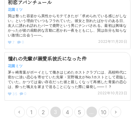
初恋アバンチュール
花園ミツ
巽は整った容姿から異性からモテてきたが「求められている感じがしな
い」という理由でいつもフラれていた。彼女と別れたばかりのある日、
友人に誘われ訪れたバーで鹿野という男にナンパされる。最初は興味な
かったが彼の扇動的な言動に惹かれ一夜をともにし、巽は自分も知らな
い激情に出会う——。
2022年11月20日
0
7
憧れの先輩が溺愛系彼氏になった件
花園ミツ
茅ヶ崎青葉がボーイとして働きはじめたホストクラブには、高校時代に
密かに淡い恋心を寄せていた先輩・宮野颯太がNo.1ホストとして君臨し
ていた。かつては遠い存在だった彼と親しくなって再燃した青葉の恋心
は、酔った颯太を家まで送ることになった際に爆発し——！？
2022年10月23日
0
35
3
…
1
2
4
5
10