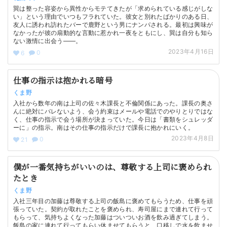
巽は整った容姿から異性からモテてきたが「求められている感じがしな
い」という理由でいつもフラれていた。彼女と別れたばかりのある日、
友人に誘われ訪れたバーで鹿野という男にナンパされる。最初は興味が
なかったが彼の扇動的な言動に惹かれ一夜をともにし、巽は自分も知ら
ない激情に出会う——。
2023年4月16日
0
6
仕事の指示は抱かれる暗号
くま野
入社から数年の南は上司の佐々木課長と不倫関係にあった。課長の奥さ
んに絶対にバレないよう、会う約束はメールや電話でのやりとりではな
く、仕事の指示で会う場所が決まっていた。今日は「書類をシュレッダ
ーに」の指示。南はその仕事の指示だけで課長に抱かれにいく。
2023年4月8日
0
21
僕が一番気持ちがいいのは、尊敬する上司に褒められ
たとき
くま野
入社三年目の加藤は尊敬する上司の飯島に褒めてもらうため、仕事を頑
張っていた。契約が取れたことを褒められ、寿司屋にまで連れて行って
もらって、気持ちよくなった加藤はついついお酒を飲み過ぎてしまう。
飯島の家に連れて行ってもらい休ませてもらうと、口移しで水を飲ませ