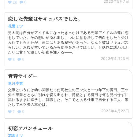
2023年5月7日
0
26
恋した先輩はサキュバスでした。
花園ミツ
晃太朗は自分がアイドルになったきっかけである先輩アイドルの蓮に恋
をしていた。その想いが溢れ出し、ついに意を決して告白をしたら受け
入れてもらえたが、蓮にはとある秘密があった。なんと彼はサキュバス
らしい。お腹が空いているから食事をさせてほしい、と妖艶に誘われふ
たりは甘くて激しい初夜を迎える——。
2023年4月23日
0
8
青春サイダー
皐月亭冥
交際というには幼い関係だった高校生の三ツ矢と一つ年下の斉田。三ツ
矢の卒業とともに別れを切り出され、愕然とする斉田は何も見出せずに
流れるままに進学し、就職した。そこでとある仕事で再会する二人。果
たして三ツ矢の本心は。
2023年4月22日
0
7
初恋アバンチュール
花園ミツ