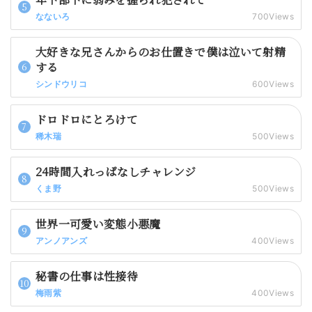
なないろ
700Views
大好きな兄さんからのお仕置きで僕は泣いて射精
する
シンドウリコ
600Views
ドロドロにとろけて
稀木瑞
500Views
24時間入れっぱなしチャレンジ
くま野
500Views
世界一可愛い変態小悪魔
アンノアンズ
400Views
秘書の仕事は性接待
梅雨紫
400Views