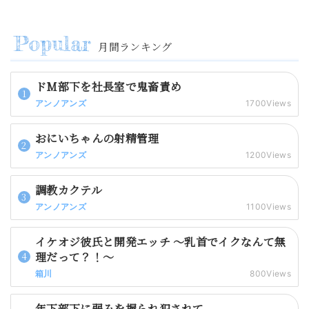
月間ランキング
ドM部下を社長室で鬼畜責め
アンノアンズ
1700Views
おにいちゃんの射精管理
アンノアンズ
1200Views
調教カクテル
アンノアンズ
1100Views
イケオジ彼氏と開発エッチ 〜乳首でイクなんて無
理だって？！〜
箱川
800Views
年下部下に弱みを握られ犯されて