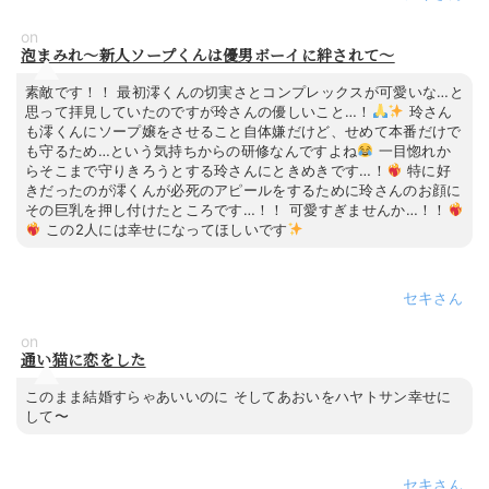
on
泡まみれ～新人ソープくんは優男ボーイに絆されて～
素敵です！！ 最初澪くんの切実さとコンプレックスが可愛いな…と
思って拝見していたのですが玲さんの優しいこと…！
玲さん
も澪くんにソープ嬢をさせること自体嫌だけど、せめて本番だけで
も守るため…という気持ちからの研修なんですよね
一目惚れか
らそこまで守りきろうとする玲さんにときめきです…！
特に好
きだったのが澪くんが必死のアピールをするために玲さんのお顔に
その巨乳を押し付けたところです…！！ 可愛すぎませんか…！！
この2人には幸せになってほしいです
セキ
on
通い猫に恋をした
このまま結婚すらゃあいいのに そしてあおいをハヤトサン幸せに
して〜
セキ