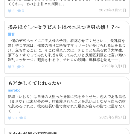
てくれ…。そのまま甘々の展開に。
2023年3月25日
0
3
揉みほぐし～セラピストはペニスつき男の娘！？～
雷音
「僕の子宮ベッドにご主人様の子種、着床させてください…」長乳首を
隠し持つ岸塚は、残業の帰りに格安でマッサージが受けられる店を見つ
け、立ち寄ることに。そこに現れたのは、チヒロと名乗る女子大学生。
腋下をくすぐってみたり乳首を吸ってみたりと反射区刺激とは言い難い
淫乱マッサージに翻弄される中、チヒロの股間に違和感を覚え――。
2023年3月1日
0
7
もどかしくてじれったい
noroko
伊織（いおり）は自身の火照った身体に指を滑らせた。恋人である昌也
（まさや）は未だ夢の中。昨夜愛されたことを思い出しながら自らの指
で慰めるけれど、彼の細長い指で突かれた最奥が自らの指では届かなく
て――。
2023年2月27日
0
20