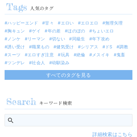
人気のタグ
ハッピーエンド
甘々
エロい
エロエロ
無理矢理
胸キュン
ゲイ
年の差
ほのぼの
ちょいエロ
ノンケ
リーマン
切ない
同級生
年下攻め
誘い受け
職業もの
健気受け
シリアス
ドS
調教
スーツ
エロすぎ注意
玩具
絶倫
メスイキ
鬼畜
ツンデレ
社会人
幼馴染み
すべてのタグを見る
キーワード検索
詳細検索はこちら