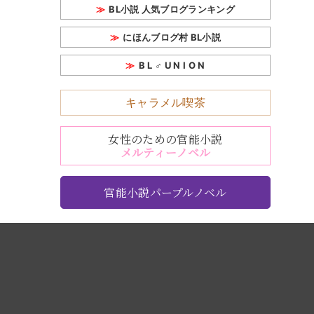
BL小説 人気ブログランキング
にほんブログ村 BL小説
B L ♂ U N I O N
キャラメル喫茶
女性のための官能小説
メルティーノベル
官能小説パープルノベル