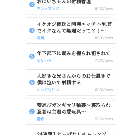
おにいちゃんの射精管理
アンノアンズ
900Views
イケオジ彼氏と開発エッチ 〜乳首
でイクなんて無理だって？！〜
箱川
800Views
年下部下に弱みを握られ犯されて
なないろ
700Views
大好きな兄さんからのお仕置きで
僕は泣いて射精する
シンドウリコ
600Views
妾忍びガンギマリ輪姦～寝取られ
忍者は主君の愛玩具～
雷音
500Views
24時間入れっぱなしチャレンジ