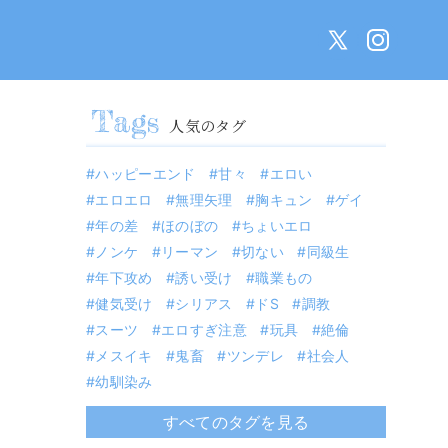
人気のタグ
ハッピーエンド
甘々
エロい
エロエロ
無理矢理
胸キュン
ゲイ
年の差
ほのぼの
ちょいエロ
ノンケ
リーマン
切ない
同級生
年下攻め
誘い受け
職業もの
健気受け
シリアス
ドS
調教
スーツ
エロすぎ注意
玩具
絶倫
メスイキ
鬼畜
ツンデレ
社会人
幼馴染み
すべてのタグを見る