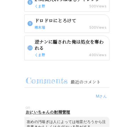
くま野
500Views
ドロドロにとろけて
稀木瑞
500Views
逆ナンに騙された俺は処女を奪わ
れる
くま野
400Views
最近のコメント
M
on
おにいちゃんの射精管理
攻めの汚喘ぎは人によっては地雷だろうから注
意書きかもしくはタグはいる気がする