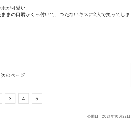
カホが可愛い。
ままの口唇がくっ付いて、つたないキスに2人で笑ってしま
次のページ
3
4
5
公開日：
2021年10月22日