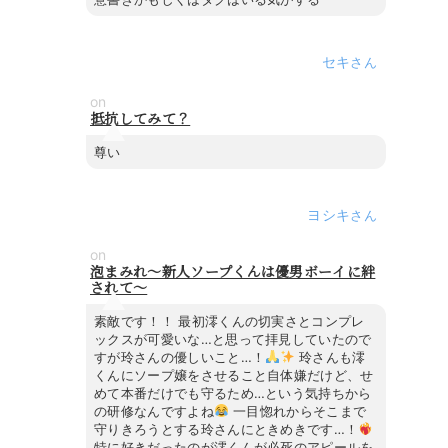
セキ
on
抵抗してみて？
尊い
ヨシキ
on
泡まみれ～新人ソープくんは優男ボーイに絆
されて～
素敵です！！ 最初澪くんの切実さとコンプレ
ックスが可愛いな…と思って拝見していたので
すが玲さんの優しいこと…！
玲さんも澪
くんにソープ嬢をさせること自体嫌だけど、せ
めて本番だけでも守るため…という気持ちから
の研修なんですよね
一目惚れからそこまで
守りきろうとする玲さんにときめきです…！
特に好きだったのが澪くんが必死のアピールを