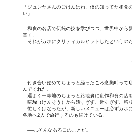
「ジュンヤさんのごはんはね、僕の知ってた和食
い」
和食の名店で伝統の技を学びつつ、世界中から新
置く。
それがカホにクリティカルヒットしたというのだ
付き合い始めてちょっと経ったころ念願叶って店
んでくれた。
運よく一等地のちょっと路地裏に創作和食の店を
喧騒（けんそう）から遠すぎず、近すぎず、移り
忙しくはなったが、新しいメニューは必ずカホに
各地へ2人で旅行するのも続けている。
──…そんなある日のことだ。