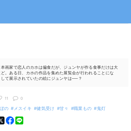
日本画家で恋人のカホは偏食だが、ジュンヤが作る食事だけは大
ほど。ある日、カホの作品を集めた展覧会が行われることにな
して展示されていたの絵にジュンヤは──？
11
0
ぼの
メスイキ
健気受け
甘々
職業もの
鬼灯