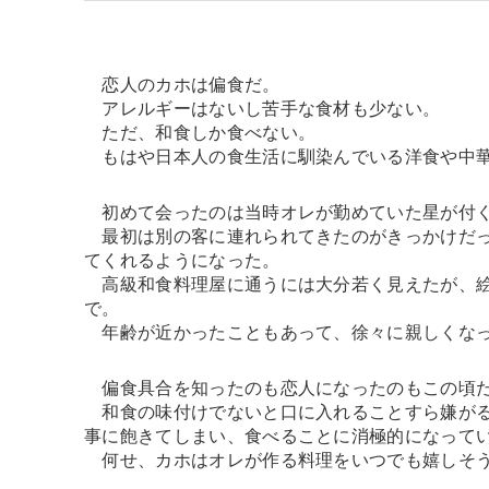
恋人のカホは偏食だ。
アレルギーはないし苦手な食材も少ない。
ただ、和食しか食べない。
もはや日本人の食生活に馴染んでいる洋食や中華
初めて会ったのは当時オレが勤めていた星が付
最初は別の客に連れられてきたのがきっかけだっ
てくれるようになった。
高級和食料理屋に通うには大分若く見えたが、絵
で。
年齢が近かったこともあって、徐々に親しくなっ
偏食具合を知ったのも恋人になったのもこの頃
和食の味付けでないと口に入れることすら嫌がる
事に飽きてしまい、食べることに消極的になって
何せ、カホはオレが作る料理をいつでも嬉しそう