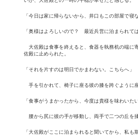
「今日は家に帰らないから、井口もこの部屋で寝
「奥様はよろしいので？ 最近兵営に泊まられて
大佐殿は食事を終えると、食器を執務机の端に寄
佐殿に止められた。
「それを片すのは明日でかまわない。こちらへ」
手を引かれて、椅子に座る彼の膝を跨ぐように座
「食事がうまかったから、今度は貴様を味わいた
腰から尻に彼の手が移動し、両手で二つの丘を
「大佐殿がここに泊まられると聞いてから、私も