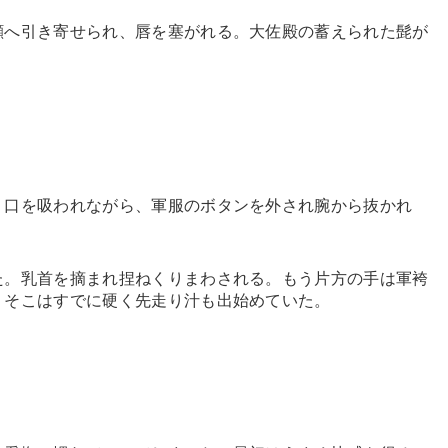
へ引き寄せられ、唇を塞がれる。大佐殿の蓄えられた髭が
」
口を吸われながら、軍服のボタンを外され腕から抜かれ
。乳首を摘まれ捏ねくりまわされる。もう片方の手は軍袴
、そこはすでに硬く先走り汁も出始めていた。