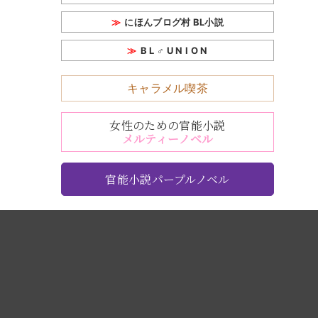
にほんブログ村 BL小説
B L ♂ U N I O N
キャラメル喫茶
女性のための官能小説
メルティーノベル
官能小説パープルノベル