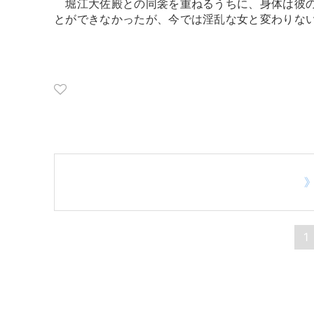
堀江大佐殿との同衾を重ねるうちに、身体は彼の
とができなかったが、今では淫乱な女と変わりな
1