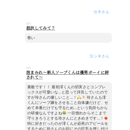
セキ
on
抵抗してみて？
尊い
ヨシキ
on
泡まみれ～新人ソープくんは優男ボーイに絆
されて～
素敵です！！ 最初澪くんの切実さとコンプレ
ックスが可愛いな…と思って拝見していたので
すが玲さんの優しいこと…！
玲さんも澪
くんにソープ嬢をさせること自体嫌だけど、せ
めて本番だけでも守るため…という気持ちから
の研修なんですよね
一目惚れからそこまで
守りきろうとする玲さんにときめきです…！
特に好きだったのが澪くんが必死のアピールを
するために玲さんのお顔にその巨乳を押し付け