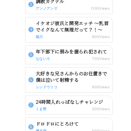
調教カクテル
アンノアンズ
1100Views
イケオジ彼氏と開発エッチ 〜乳首
でイクなんて無理だって？！〜
箱川
800Views
年下部下に弱みを握られ犯されて
なないろ
700Views
大好きな兄さんからのお仕置きで
僕は泣いて射精する
シンドウリコ
600Views
24時間入れっぱなしチャレンジ
くま野
500Views
ドロドロにとろけて
稀木瑞
500Views