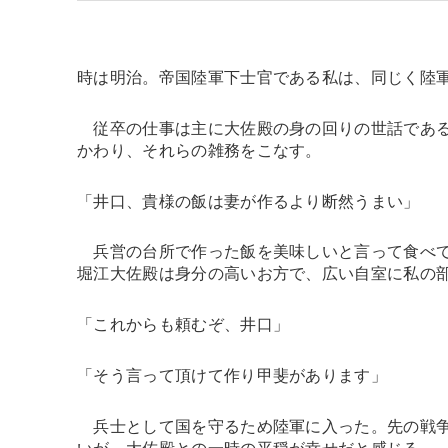
時は明治。帝国陸軍下士官である私は、同じく陸
従卒の仕事は主に大佐殿の身の回りの世話である
かわり、それらの雑務をこなす。
「井口、貴様の飯は妻が作るより断然うまい」
兵営の台所で作った飯を美味しいと言って食べて
堀江大佐殿は身分の高いお方で、広い自室に私の
「これからも頼むぞ、井口」
「そう言って頂けて作り甲斐があります」
兵士として国を守るため陸軍に入った。先の戦争
いが、大佐殿との一時の平穏が幸せだと感じる。