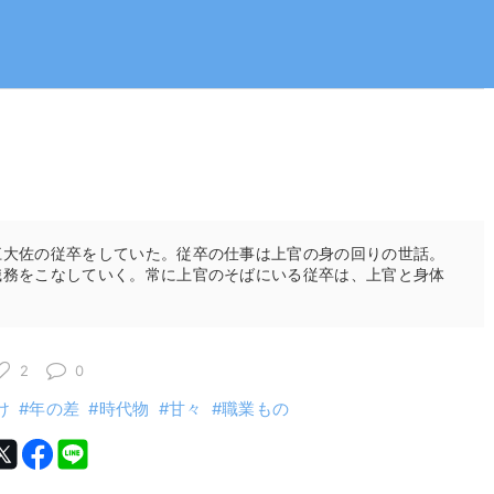
江大佐の従卒をしていた。従卒の仕事は上官の身の回りの世話。
職務をこなしていく。常に上官のそばにいる従卒は、上官と身体
2
0
け
年の差
時代物
甘々
職業もの