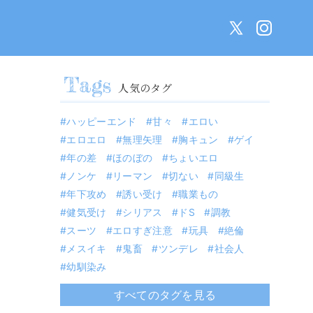
人気のタグ
ハッピーエンド
甘々
エロい
エロエロ
無理矢理
胸キュン
ゲイ
年の差
ほのぼの
ちょいエロ
ノンケ
リーマン
切ない
同級生
年下攻め
誘い受け
職業もの
健気受け
シリアス
ドS
調教
スーツ
エロすぎ注意
玩具
絶倫
メスイキ
鬼畜
ツンデレ
社会人
幼馴染み
すべてのタグを見る