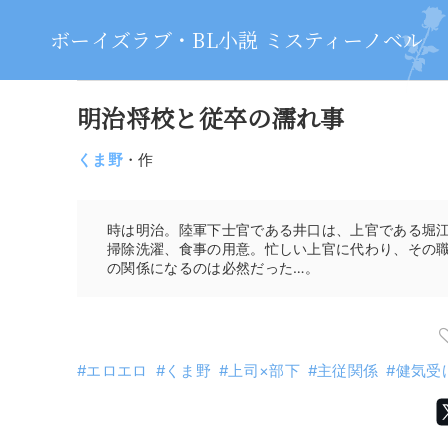
ボーイズラブ・BL小説 ミスティーノベル
明治将校と従卒の濡れ事
くま野
・作
時は明治。陸軍下士官である井口は、上官である堀
掃除洗濯、食事の用意。忙しい上官に代わり、その
の関係になるのは必然だった…。
エロエロ
くま野
上司×部下
主従関係
健気受