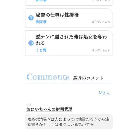
秘書の仕事は性接待
梅雨紫
400Views
逆ナンに騙された俺は処女を奪わ
れる
くま野
400Views
最近のコメント
M
on
おにいちゃんの射精管理
攻めの汚喘ぎは人によっては地雷だろうから注
意書きかもしくはタグはいる気がする