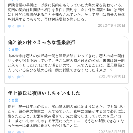
保険営業の早川は、以前に契約をもらっていた大島の家を訪ねている。
初回の契約は世間話の相手を条件に契約を、次に保険増額の時には男性
にも性的に興味があることを知らされていた。そして早川は自分の身体
を利用するつもりで、再び保険増額を願い出る。
2023年9月30日
0
4
俺と彼の甘々えっちな温泉旅行
くま野
山本未来は恋人の矢野雄一朗と温泉旅館にやってきた。恋人の雄一朗は
リッチな宿を予約していて、そこは露天風呂付きの客室。未来は雄一朗
と入ろうとしたけれどまだ明るいので、一人で入ることに。露天風呂に
入っている自分を眺める雄一朗に我慢できなくなった未来は…？
2023年9月10日
0
9
年上彼氏に夜這いしちゃいました
くま野
長谷川光一は年上の恋人、船山健太朗の家に泊まりにきた。でも気づい
たら、彼の家の和室に一人で寝ていた。夜中に頭痛がする頭で必死に記
憶をたどると、お酒を飲み過ぎて、先に寝てしまっていたのを思い出
す。彼といちゃいちゃする予定だったのに…。そう思い我慢できなくな
った光一は健太朗に夜這いをかけることに。
2023年8月26日
0
0