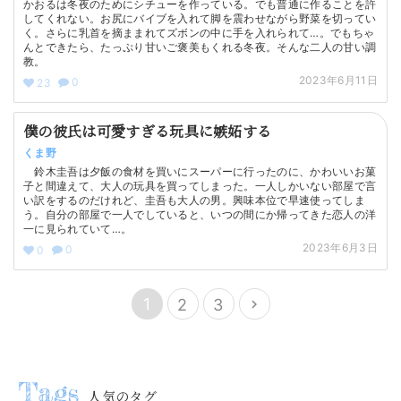
かおるは冬夜のためにシチューを作っている。でも普通に作ることを許
してくれない。お尻にバイブを入れて脚を震わせながら野菜を切ってい
く。さらに乳首を摘ままれてズボンの中に手を入れられて…。でもちゃ
んとできたら、たっぷり甘いご褒美もくれる冬夜。そんな二人の甘い調
教。
2023年6月11日
0
23
僕の彼氏は可愛すぎる玩具に嫉妬する
くま野
鈴木圭吾は夕飯の食材を買いにスーパーに行ったのに、かわいいお菓
子と間違えて、大人の玩具を買ってしまった。一人しかいない部屋で言
い訳をするのだけれど、圭吾も大人の男。興味本位で早速使ってしま
う。自分の部屋で一人でしていると、いつの間にか帰ってきた恋人の洋
一に見られていて…。
2023年6月3日
0
0
1
2
3
人気のタグ