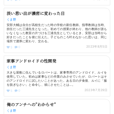
淡い思い出が濃密に変わった日
くま野
安部大輔は自分が高校生だった時の学校の新任教師。指導教師は当時、
担任だった三浦先生となった。初めての授業が終わり、他の教師が誰も
いなくなった教室の片づけを三浦先生としているとき、安部は当時から
好きだったことを彼に伝えた。子どものころ叶わなかった思いは、同じ
場所で濃厚に変わり、交わる。
2023年8月5日
0
5
家事アンドロイドの性開発
くま野
大きな屋敷に住んでいるロバートは、家事専用のアンドロイド、ルイを
使用していた。初めは家事などの作業のみさせていたが、ロバートはそ
のアンドロイドに試したいことがあった。ある日の夕食後、ルイに「服
を脱ぎなさい」と命令し、彼にさせたことは…。
2023年7月29日
0
5
俺のアンチへの”わからせ”
くま野