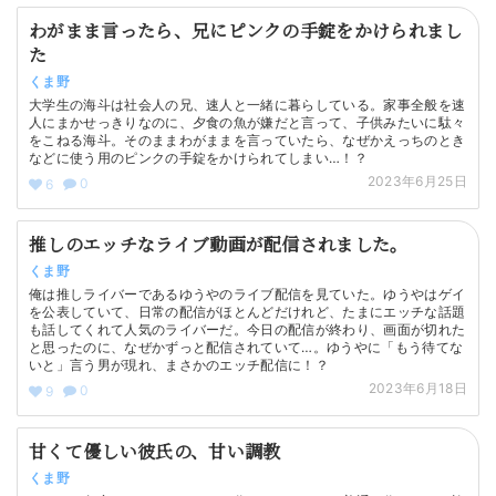
わがまま言ったら、兄にピンクの手錠をかけられまし
た
くま野
大学生の海斗は社会人の兄、速人と一緒に暮らしている。家事全般を速
人にまかせっきりなのに、夕食の魚が嫌だと言って、子供みたいに駄々
をこねる海斗。そのままわがままを言っていたら、なぜかえっちのとき
などに使う用のピンクの手錠をかけられてしまい…！？
2023年6月25日
0
6
推しのエッチなライブ動画が配信されました。
くま野
俺は推しライバーであるゆうやのライブ配信を見ていた。ゆうやはゲイ
を公表していて、日常の配信がほとんどだけれど、たまにエッチな話題
も話してくれて人気のライバーだ。今日の配信が終わり、画面が切れた
と思ったのに、なぜかずっと配信されていて…。ゆうやに「もう待てな
いと」言う男が現れ、まさかのエッチ配信に！？
2023年6月18日
0
9
甘くて優しい彼氏の、甘い調教
くま野