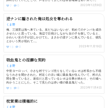
2023年12月9日
0
7
逆ナンに騙された俺は処女を奪われる
くま野
俺、三浦景は海へ来ている。友だちはいないが、初めてのナンパを成功
させたいと思っている。海辺で日焼けしながら女の子を探していると、
かわいい女の子が話しかけてた。まさかの逆ナンに喜んでいると、彼氏
とかいう男が現れて…。
2023年11月19日
0
13
吸血鬼との淫靡な契約
くま野
中世ヨーロッパ、小さな村でリンゴ売りをしているレオは村長から不穏
なうわさを聞かされた。村近くの古い城に吸血鬼が住んでいて、村の人
間を襲っていると。迷信だと思っているレオは仕事が終わり、その城へ
向かうことにした。そこで見たのは赤い瞳の吸血鬼だった。
2023年11月4日
0
8
枕営業は積極的に
くま野