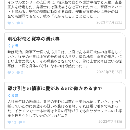
インフルエンサーの安田伸は、掲示板で自分を誹謗中傷する人物、斎藤
正人を特定した。弁護士には直接会うなと言われたのに、斎藤のアパー
トを尋ねる。突然の訪問に動揺する斎藤。安田が直接会いに来たのは、
金でも謝罪でもなく、彼を「わからせる」ことだった…。
2023年7月22日
0
5
明治将校と従卒の濡れ事
くま野
時は明治。陸軍下士官である井口は、上官である堀江大佐の従卒をして
いた。従卒の仕事は上官の身の回りの世話。掃除洗濯、食事の用意。忙
しい上官に代わり、その職務をこなしていく。常に上官のそばにいる従
卒は、上官と身体の関係になるのは必然だった…。
2023年7月15日
0
2
駆け引きの情事に愛があるのか確かめるまで
くま野
入社三年目の岩崎は、専務の平野に以前から誘われ続けていた。ずっと
断っていたのに突然その誘いを受ける岩崎。それは駆け引きでもあっ
た。イケメンでモテる岩崎は上司の平野相手でも自分がセックスの主導
権を握ろうとしていたのだけれど…？
2023年7月8日
0
13