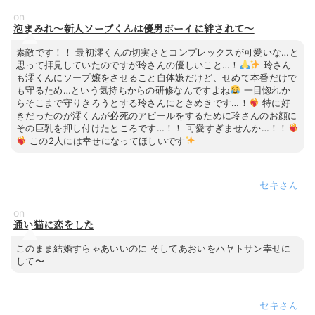
on
泡まみれ～新人ソープくんは優男ボーイに絆されて～
素敵です！！ 最初澪くんの切実さとコンプレックスが可愛いな…と
思って拝見していたのですが玲さんの優しいこと…！
玲さん
も澪くんにソープ嬢をさせること自体嫌だけど、せめて本番だけで
も守るため…という気持ちからの研修なんですよね
一目惚れか
らそこまで守りきろうとする玲さんにときめきです…！
特に好
きだったのが澪くんが必死のアピールをするために玲さんのお顔に
その巨乳を押し付けたところです…！！ 可愛すぎませんか…！！
この2人には幸せになってほしいです
セキ
on
通い猫に恋をした
このまま結婚すらゃあいいのに そしてあおいをハヤトサン幸せに
して〜
セキ