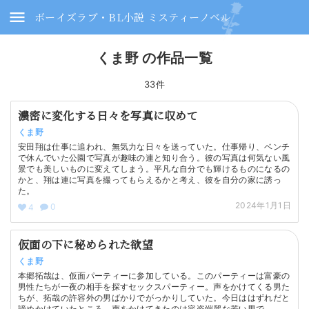
ボーイズラブ・BL小説 ミスティーノベル
くま野 の作品一覧
33件
濃密に変化する日々を写真に収めて
くま野
安田翔は仕事に追われ、無気力な日々を送っていた。仕事帰り、ベンチ
で休んでいた公園で写真が趣味の連と知り合う。彼の写真は何気ない風
景でも美しいものに変えてしまう。平凡な自分でも輝けるものになるの
かと、翔は連に写真を撮ってもらえるかと考え、彼を自分の家に誘っ
た。
2024年1月1日
0
4
仮面の下に秘められた欲望
くま野
本郷拓哉は、仮面パーティーに参加している。このパーティーは富豪の
男性たちが一夜の相手を探すセックスパーティー。声をかけてくる男た
ちが、拓哉の許容外の男ばかりでがっかりしていた。今日ははずれだと
諦めかけていたところ、声をかけてきたのは容姿端麗な若い男で…。