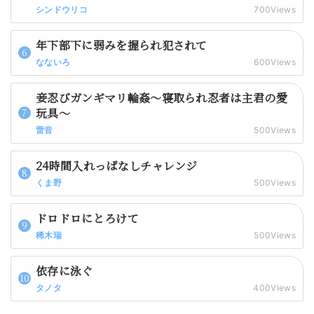
シンドウリコ
700Views
年下部下に弱みを握られ犯されて
なないろ
600Views
妾忍びガンギマリ輪姦～寝取られ忍者は主君の愛
玩具～
雷音
500Views
24時間入れっぱなしチャレンジ
くま野
500Views
ドロドロにとろけて
稀木瑞
500Views
依存に泳ぐ
タノタ
400Views