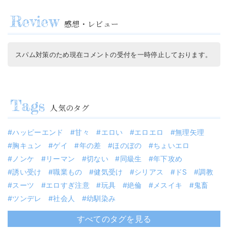
感想・レビュー
スパム対策のため現在コメントの受付を一時停止しております。
人気のタグ
ハッピーエンド
甘々
エロい
エロエロ
無理矢理
胸キュン
ゲイ
年の差
ほのぼの
ちょいエロ
ノンケ
リーマン
切ない
同級生
年下攻め
誘い受け
職業もの
健気受け
シリアス
ドS
調教
スーツ
エロすぎ注意
玩具
絶倫
メスイキ
鬼畜
ツンデレ
社会人
幼馴染み
すべてのタグを見る