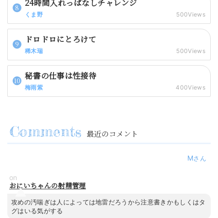
24時間入れっぱなしチャレンジ
くま野
500Views
ドロドロにとろけて
稀木瑞
500Views
秘書の仕事は性接待
梅雨紫
400Views
最近のコメント
M
on
おにいちゃんの射精管理
攻めの汚喘ぎは人によっては地雷だろうから注意書きかもしくはタ
グはいる気がする