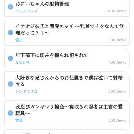
おにいちゃんの射精管理
アンノアンズ
1000Views
イケオジ彼氏と開発エッチ 〜乳首でイクなんて無
理だって？！〜
箱川
800Views
年下部下に弱みを握られ犯されて
なないろ
700Views
大好きな兄さんからのお仕置きで僕は泣いて射精
する
シンドウリコ
600Views
妾忍びガンギマリ輪姦～寝取られ忍者は主君の愛
玩具～
雷音
500Views