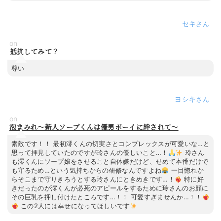
セキ
on
抵抗してみて？
尊い
ヨシキ
on
泡まみれ～新人ソープくんは優男ボーイに絆されて～
素敵です！！ 最初澪くんの切実さとコンプレックスが可愛いな…と
思って拝見していたのですが玲さんの優しいこと…！
玲さん
も澪くんにソープ嬢をさせること自体嫌だけど、せめて本番だけで
も守るため…という気持ちからの研修なんですよね
一目惚れか
らそこまで守りきろうとする玲さんにときめきです…！
特に好
きだったのが澪くんが必死のアピールをするために玲さんのお顔に
その巨乳を押し付けたところです…！！ 可愛すぎませんか…！！
この2人には幸せになってほしいです