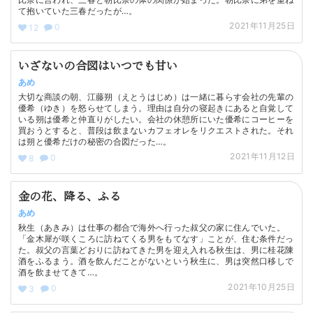
て抱いていた三春だったが…。
2021年11月25日
0
12
いざないの合図はいつでも甘い
あめ
大切な商談の朝、江藤朔（えとうはじめ）は一緒に暮らす会社の先輩の
優希（ゆき）を怒らせてしまう。理由は自分の寝起きにあると自覚して
いる朔は優希と仲直りがしたい。会社の休憩所にいた優希にコーヒーを
買おうとすると、普段は飲まないカフェオレをリクエストされた。それ
は朔と優希だけの秘密の合図だった…。
2021年11月12日
0
8
金の花、降る、ふる
あめ
秋生（あきみ）は仕事の都合で海外へ行った叔父の家に住んでいた。
「金木犀が咲くころに訪ねてくる男をもてなす」ことが、住む条件だっ
た。叔父の言葉どおりに訪ねてきた男を迎え入れる秋生は、男に桂花陳
酒をふるまう。酒を飲んだことがないという秋生に、男は突然口移しで
酒を飲ませてきて…。
2021年10月25日
0
3