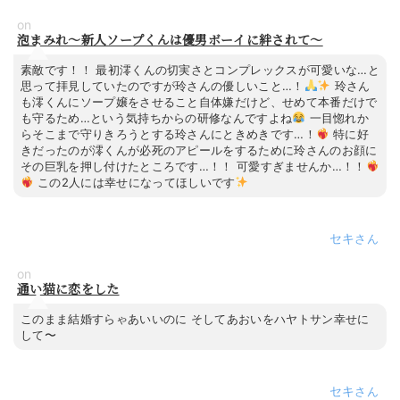
on
泡まみれ～新人ソープくんは優男ボーイに絆されて～
素敵です！！ 最初澪くんの切実さとコンプレックスが可愛いな…と
思って拝見していたのですが玲さんの優しいこと…！
玲さん
も澪くんにソープ嬢をさせること自体嫌だけど、せめて本番だけで
も守るため…という気持ちからの研修なんですよね
一目惚れか
らそこまで守りきろうとする玲さんにときめきです…！
特に好
きだったのが澪くんが必死のアピールをするために玲さんのお顔に
その巨乳を押し付けたところです…！！ 可愛すぎませんか…！！
この2人には幸せになってほしいです
セキ
on
通い猫に恋をした
このまま結婚すらゃあいいのに そしてあおいをハヤトサン幸せに
して〜
セキ