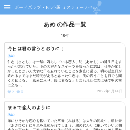
ボーイズラブ・BL小説 ミスティーノベル
あめ の作品一覧
18件
今日は君の言うとおりに！
あめ
仁志（さとし）は一緒に暮らしている恋人、明（あかし）の誕生日をす
っかり忘れていた。明の大好きなスイーツを買った仁志は、仕事が忙し
かったとはいえ大切な日を忘れていたことを素直に謝る。明の誕生日が
終わるまではまだ時間があると思った仁志は、明の言うことを何でも聞
くと伝える。「風呂に入り、服は着るな」と言われた仁志は裸で明の前
に立ち…。
2022年1月14日
0
2
まるで恋人のように
あめ
弟にひそかな恋心を抱いていた三春（みはる）は大学の同級生、朝比奈
（あさひな）にそれを見抜かれてしまう。弟の代わりに抱いていいと朝
比奈に言われ、三春と朝比奈の体の関係が始まった。朝比奈に弟を重ね