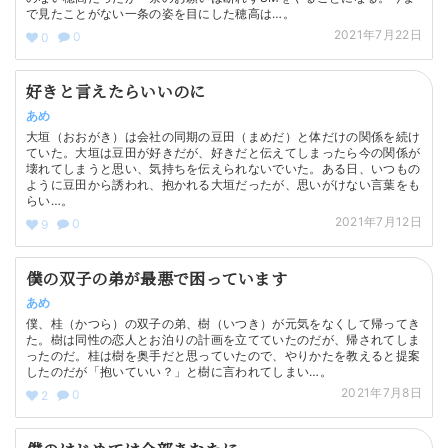
で見たことがない一条の姿を目にした穂高は…。
2021年7月22日
0
0
好きと言えたらいいのに
あめ
大垣（おおがき）は会社の同期の豆田（まめだ）と体だけの関係を続け
ていた。大垣は豆田が好きだが、好きだと伝えてしまったら今の関係が
壊れてしまうと思い、気持ちを伝えられないでいた。ある日、いつもの
ように豆田から誘われ、抱かれる大垣だったが、思いがけない言葉をも
らい…。
2021年7月12日
0
9
僕の双子の弟が最悪で困っています
あめ
僕、桂（かつら）の双子の弟、樹（いつき）が元気をなくして帰ってき
た。樹は同性の恋人とお泊りの計画を立てていたのだが、帰されてしま
ったのだ。桂は樹を奥手だと思っていたので、やりかたを教えると提案
したのだが「抱いていい？」と樹に言われてしまい…。
2021年7月8日
0
2