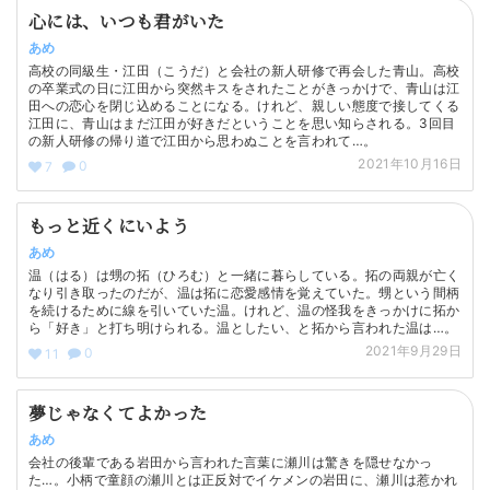
心には、いつも君がいた
あめ
高校の同級生・江田（こうだ）と会社の新人研修で再会した青山。高校
の卒業式の日に江田から突然キスをされたことがきっかけで、青山は江
田への恋心を閉じ込めることになる。けれど、親しい態度で接してくる
江田に、青山はまだ江田が好きだということを思い知らされる。3回目
の新人研修の帰り道で江田から思わぬことを言われて…。
2021年10月16日
0
7
もっと近くにいよう
あめ
温（はる）は甥の拓（ひろむ）と一緒に暮らしている。拓の両親が亡く
なり引き取ったのだが、温は拓に恋愛感情を覚えていた。甥という間柄
を続けるために線を引いていた温。けれど、温の怪我をきっかけに拓か
ら「好き」と打ち明けられる。温としたい、と拓から言われた温は…。
2021年9月29日
0
11
夢じゃなくてよかった
あめ
会社の後輩である岩田から言われた言葉に瀬川は驚きを隠せなかっ
た…。小柄で童顔の瀬川とは正反対でイケメンの岩田に、瀬川は惹かれ