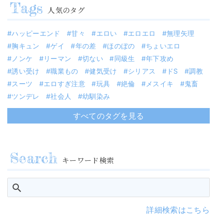
人気のタグ
ハッピーエンド
甘々
エロい
エロエロ
無理矢理
胸キュン
ゲイ
年の差
ほのぼの
ちょいエロ
ノンケ
リーマン
切ない
同級生
年下攻め
誘い受け
職業もの
健気受け
シリアス
ドS
調教
スーツ
エロすぎ注意
玩具
絶倫
メスイキ
鬼畜
ツンデレ
社会人
幼馴染み
すべてのタグを見る
キーワード検索
詳細検索はこちら