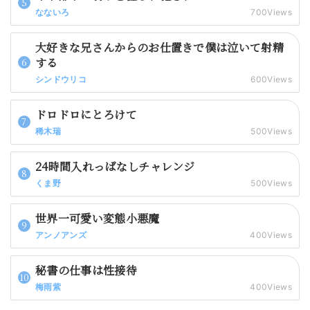
なないろ
700Views
大好きな兄さんからのお仕置きで僕は泣いて射精
する
シンドウリコ
600Views
ドロドロにとろけて
稀木瑞
500Views
24時間入れっぱなしチャレンジ
くま野
500Views
世界一可愛い変態小悪魔
アンノアンズ
400Views
秘書の仕事は性接待
梅雨紫
400Views