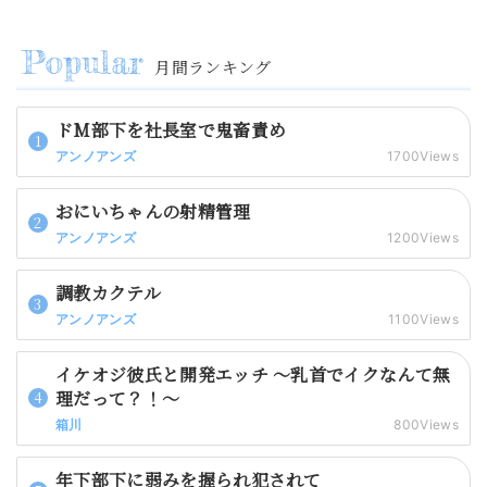
月間ランキング
ドM部下を社長室で鬼畜責め
アンノアンズ
1700Views
おにいちゃんの射精管理
アンノアンズ
1200Views
調教カクテル
アンノアンズ
1100Views
イケオジ彼氏と開発エッチ 〜乳首でイクなんて無
理だって？！〜
箱川
800Views
年下部下に弱みを握られ犯されて