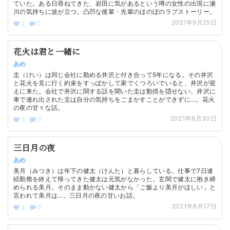
ていた。ある日尋ねてきた、岩田に気があるという噂の女性の出現に瀬
川の気持ちに波が立つ。凸凹な後輩・先輩のほのぼのラブストーリー。
2021年9月25日
0
2
花火は君と一緒に
あめ
圭（けい）は同じ会社に勤める井沢と付き合って5年になる。その井沢
と花火を見に行く約束をすっぽかして家でくつろいでいると、井沢が迎
えに来た。会社で井沢に関する話を聞いた圭は動揺を隠せない。井沢に
車で連れ出された圭は自分の気持ちをごまかすことができずに…。花火
の夜の甘々な話。
2021年8月30日
0
3
三日月の夜
あめ
美月（みつき）は年下の健太（けんた）と暮らしている。仕事で7日連
続勤務を終えて帰ってきた健太は元気がなかった。玄関で健太に抱き締
められる美月。そのまま動かない健太から「ご飯より美月がほしい」と
言われて美月は…。三日月の夜の甘いお話。
2021年8月17日
0
4