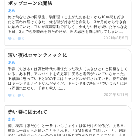
ポップコーンの魔法
あめ
俺は幼なじみの同級生、駒形理（こまがたおさむ）から10年間も好き
だと言われ続けてきた。俺も理が好きだと自覚し、3か月前から付き合
い始めていた。互いが就職活動で忙しく、会えない日が続いたそんなあ
る日、2人で恋愛映画を観たのだが、理の思惑を俺は察してしまい…。
2021年8月5日
0
4
短い夜はロマンティックに
あめ
千春（ちはる）は高校時代の担任だった秋人（あきひと）と同棲をして
いる。ある日、アルバイトを終え家に戻ると電気がついていなかった。
不思議に思っていると家の中にはキャンドルが灯されている。夏至の日
はキャンドルナイトなんだそうだ。キャンドルの明かりでいつもとは違
う雰囲気になり、千春と秋人は…。
2021年8月1日
0
3
赤い唇に囚われて
あめ
俺、穂高（ほだか）と一条（いちじょう）は体だけの関係だ。ある日、
穂高は一条からお願いごとをされる。「SMを教えてほしい」と。経験
のない穂高だったが一条のお願いは断れずSMをやることになる。今ま