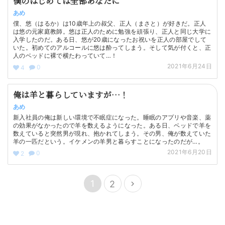
僕のはじめては全部あなたに
あめ
僕、悠（はるか）は10歳年上の叔父、正人（まさと）が好きだ。正人
は悠の元家庭教師。悠は正人のために勉強を頑張り、正人と同じ大学に
入学したのだ。ある日、悠が20歳になったお祝いを正人の部屋でして
いた。初めてのアルコールに悠は酔ってしまう。そして気が付くと、正
人のベッドに裸で横たわっていて…！
2021年6月24日
0
4
俺は羊と暮らしていますが…！
あめ
新入社員の俺は新しい環境で不眠症になった。睡眠のアプリや音楽、薬
の効果がなかったので羊を数えるようになった。ある日、ベッドで羊を
数えていると突然男が現れ、抱かれてしまう。その男、俺が数えていた
羊の一匹だという。イケメンの羊男と暮らすことになったのだが…。
2021年6月20日
0
2
1
2