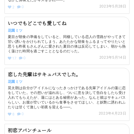
2023年5月28日
0
2
いつでもどこでも愛してね
花園ミツ
夏目が朝食の準備をしていると、同棲している恋人の雪路がやってきて
甘い誘いをかけられてしまう。あたたかな朝食をふるまってやりたいと
思うも昨夜もさんざんに愛された夏目の体は反応してしまい、朝から熱
く蕩けた時間を過ごすこととなるのだった。
2023年5月14日
0
17
恋した先輩はサキュバスでした。
花園ミツ
晃太朗は自分がアイドルになったきっかけである先輩アイドルの蓮に恋
をしていた。その想いが溢れ出し、ついに意を決して告白をしたら受け
入れてもらえたが、蓮にはとある秘密があった。なんと彼はサキュバス
らしい。お腹が空いているから食事をさせてほしい、と妖艶に誘われふ
たりは甘くて激しい初夜を迎える——。
2023年4月23日
0
8
初恋アバンチュール