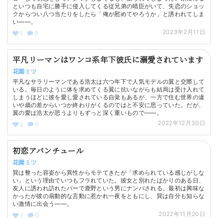
といつも自宅に勝手に侵入してくる従兄弟の晴臣がいて、失恋のショッ
クからつい八つ当たりをしたら「俺が慰めてやろうか」と誘われてしま
い——。
2023年2月11日
0
1
平凡リーマンはワンコ系年下彼氏に溺愛されています
花園ミツ
平凡なサラリーマンである浩太は六つ年下で人気モデルの翼と交際して
いる。毎日のように体を求めてくる翼に抗いながらも結局は受け入れて
しまうほどに彼を愛し愛されている自覚もあるが、一方で住む世界の違
いや歳の差からいつか終わりがくるのではと不安に思っていた。だが、
翼の愛は浩太が思うよりもずっと深く重いもので——。
2022年12月30日
0
2
初恋アバンチュール
花園ミツ
巽は整った容姿から異性からモテてきたが「求められている感じがしな
い」という理由でいつもフラれていた。彼女と別れたばかりのある日、
友人に誘われ訪れたバーで鹿野という男にナンパされる。最初は興味な
かったが彼の扇動的な言動に惹かれ一夜をともにし、巽は自分も知らな
い激情に出会う——。
2022年11月20日
0
7