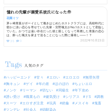
憧れの先輩が溺愛系彼氏になった件
花園ミツ
茅ヶ崎青葉がボーイとして働きはじめたホストクラブには、高校時代に
密かに淡い恋心を寄せていた先輩・宮野颯太がNo.1ホストとして君臨し
ていた。かつては遠い存在だった彼と親しくなって再燃した青葉の恋心
は、酔った颯太を家まで送ることになった際に爆発し——！？
2022年10月23日
0
35
人気のタグ
ハッピーエンド
甘々
エロい
エロエロ
無理矢理
胸キュン
ゲイ
年の差
ほのぼの
ちょいエロ
ノンケ
リーマン
切ない
同級生
年下攻め
誘い受け
職業もの
健気受け
シリアス
ドS
調教
スーツ
エロすぎ注意
玩具
絶倫
メスイキ
鬼畜
ツンデレ
社会人
幼馴染み