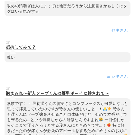
攻めの汚喘ぎは人によっては地雷だろうから注意書きかもしくはタ
グはいる気がする
セキ
on
抵抗してみて？
尊い
ヨシキ
on
泡まみれ～新人ソープくんは優男ボーイに絆されて～
素敵です！！ 最初澪くんの切実さとコンプレックスが可愛いな…と
思って拝見していたのですが玲さんの優しいこと…！
玲さん
も澪くんにソープ嬢をさせること自体嫌だけど、せめて本番だけで
も守るため…という気持ちからの研修なんですよね
一目惚れか
らそこまで守りきろうとする玲さんにときめきです…！
特に好
きだったのが澪くんが必死のアピールをするために玲さんのお顔に