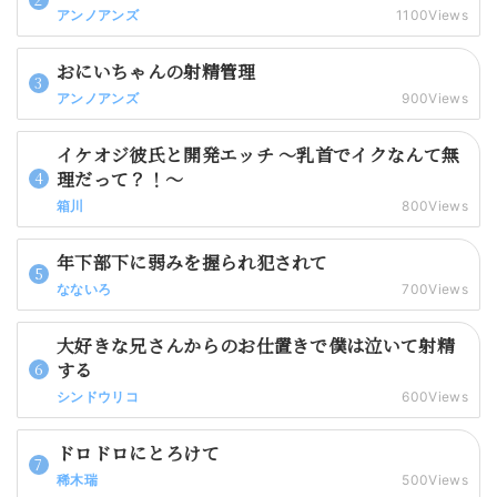
アンノアンズ
1100Views
おにいちゃんの射精管理
アンノアンズ
900Views
イケオジ彼氏と開発エッチ 〜乳首でイクなんて無
理だって？！〜
箱川
800Views
年下部下に弱みを握られ犯されて
なないろ
700Views
大好きな兄さんからのお仕置きで僕は泣いて射精
する
シンドウリコ
600Views
ドロドロにとろけて
稀木瑞
500Views