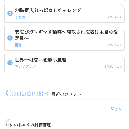
24時間入れっぱなしチャレンジ
くま野
500Views
妾忍びガンギマリ輪姦～寝取られ忍者は主君の愛
玩具～
雷音
500Views
世界一可愛い変態小悪魔
アンノアンズ
400Views
最近のコメント
M
on
おにいちゃんの射精管理