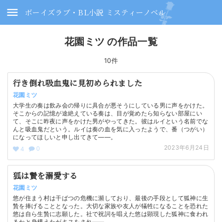
ボーイズラブ・BL小説 ミスティーノベル
花園ミツ の作品一覧
10件
行き倒れ吸血鬼に見初められました
花園ミツ
大学生の奏は飲み会の帰りに具合が悪そうにしている男に声をかけた。
そこからの記憶が途絶えている奏は、目が覚めたら知らない部屋にい
て、そこに昨夜に声をかけた男がやってきた。彼はルイという名前でな
んと吸血鬼だという。ルイは奏の血を気に入ったようで、番（つがい）
になってほしいと申し出てきて——。
2023年6月24日
0
4
狐は贄を溺愛する
花園ミツ
悠が住まう村は干ばつの危機に瀕しており、最後の手段として狐神に生
贄を捧げることとなった。大切な家族や友人が犠牲になることを恐れた
悠は自ら生贄に志願した。社で祝詞を唱えた悠は顕現した狐神に食われ
るかと身構えたがキスをされ――。