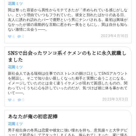
花園ミツ
巽は整った容姿から異性からモテてきたが「求められている感じがしな
い」という理由でいつもフラれていた。彼女と別れたばかりのある日、
友人に誘われ訪れたバーで鹿野という男にナンパされる。最初は興味が
なかったが彼の扇動的な言動に惹かれ一夜をともにし、巽は自分も知ら
ない激情に出会う——。
2023年4月16日
0
6
SNSで出会ったワンコ系イケメンのもとに永久就職し
ました
花園ミツ
新社会人である瑞樹は仕事でのストレスの捌け口としてSNSアカウント
を開設し、そこで知り合い親しくなった相手と実際に会うことになる。
イメージしていたのとは全く違うイケメンが現れて困惑したものの、関
わっていくうちに心を許していったのだが、気づけば彼に体を暴かれて
いて——。
2023年3月3日
0
4
あなたが俺の初恋泥棒
花園ミツ
男子校出身の冬馬は恋愛や彼女に強い憧れを持ち、意気揚々と大学デビ
ューして初恋をしてアタックしまくるも、振られてしまった。家に帰る