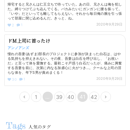
帰宅すると兄さんは仁王立ちで待っていた。あの日、兄さんは俺を犯し
た。縛りつけてぶち込んでくる。バカみたいにガンガンに腰を振って。
「いや」だといっても離してもらえない。それから毎日俺の腕を引っ張
って部屋に閉じ込めるんだ。きっと、ね。
2020年9月29日
1
2
ドM上司に首ったけ
アンノアンズ
憧れの吾妻(あずま)部長のプロジェクトに参加が決まった白石は、はや
る気持ちを抑えきれない。その夜、吾妻は白石を呼び出し、「お祝い
だ」と言って体を愛撫する。最初こそ戸惑う白石だったが、痛みに興奮
する吾妻を前に、次第に内なる加虐心に火がつき…。クールな上司の淫
らな体を、年下S男が責めまくる！
2020年9月29日
1
30
…
41
1
39
40
42
人気のタグ