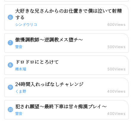
大好きな兄さんからのお仕置きで僕は泣いて射精
する
シンドウリコ
600Views
傲慢調教師～逆調教メス堕チ～
雷音
500Views
ドロドロにとろけて
稀木瑞
500Views
24時間入れっぱなしチャレンジ
くま野
400Views
犯され願望～最終下車は甘々痴漢プレイ～
雷音
400Views