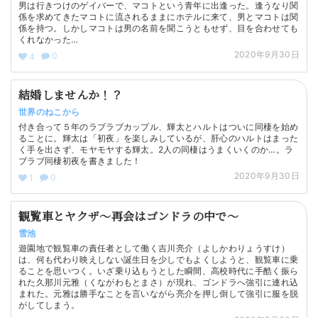
男は行きつけのゲイバーで、マコトという青年に出逢った。逢うなり関
係を求めてきたマコトに流されるままにホテルに来て、男とマコトは関
係を持つ。しかしマコトは男の名前を聞こうともせず、目を合わせても
くれなかった…
2020年9月30日
0
4
結婚しませんか！？
世界のねこから
付き合って５年のラブラブカップル、輝太とハルトはついに同棲を始め
ることに。輝太は「初夜」を楽しみしているが、肝心のハルトはまった
く手を出さず、モヤモヤする輝太。2人の同棲はうまくいくのか…。ラ
ブラブ同棲初夜を書きました！
2020年9月30日
0
1
観覧車とヤクザ～再会はゴンドラの中で～
雪池
遊園地で観覧車の責任者として働く吉川亮介（よしかわりょうすけ）
は、何も代わり映えしない誕生日を少しでもよくしようと、観覧車に乗
ることを思いつく。いざ乗り込もうとした瞬間、高校時代に手酷く振ら
れた久那川元雅（くながわもとまさ）が現れ、ゴンドラへ強引に連れ込
まれた。元雅は勝手なことを言いながら亮介を押し倒して強引に服を脱
がしてしまう。