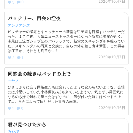
2020年10月7日
0
5
バッテリー、再会の淫夜
アンノアンズ
ピッチャーの瀬尾とキャッチャーの新堂は甲子園を目指すバッテリーだ
った。１７年後、人気ニュースキャスターになった新堂に瀬尾が近く。
瀬尾は三流ゴシップ誌のパパラッチで、新堂のスキャンダルを握ってい
た。スキャンダルの写真と交換に、自らの体を差し出す新堂。この再会
は序章か、それとも終章か…？
2020年10月7日
1
2
同窓会の続きはベッドの上で
ニヤノ
ひさしぶりに会う同級生たちは変わったような変わらないような。会場
には片思いしていた小林蘭(らん)も来ているようで。気まずい雰囲気に
なるのも嫌で離れて座ったはずなのに、気が付いた時にはベッドの上
で…。再会によって回りだした青春の歯車。
2020年10月6日
0
1
君が見つけたから
みやび