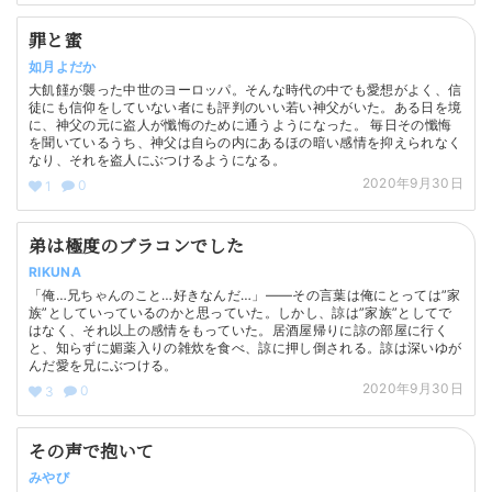
罪と蜜
如月よだか
大飢饉が襲った中世のヨーロッパ。そんな時代の中でも愛想がよく、信
徒にも信仰をしていない者にも評判のいい若い神父がいた。ある日を境
に、神父の元に盗人が懺悔のために通うようになった。 毎日その懺悔
を聞いているうち、神父は自らの内にあるほの暗い感情を抑えられなく
なり、それを盗人にぶつけるようになる。
2020年9月30日
0
1
弟は極度のブラコンでした
RIKUNA
「俺…兄ちゃんのこと…好きなんだ…」――その言葉は俺にとっては”家
族”としていっているのかと思っていた。しかし、諒は”家族”としてで
はなく、それ以上の感情をもっていた。居酒屋帰りに諒の部屋に行く
と、知らずに媚薬入りの雑炊を食べ、諒に押し倒される。諒は深いゆが
んだ愛を兄にぶつける。
2020年9月30日
0
3
その声で抱いて
みやび