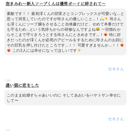
泡まみれ～新人ソープくんは優男ボーイに絆されて～
素敵です！！ 最初澪くんの切実さとコンプレックスが可愛いな…と
思って拝見していたのですが玲さんの優しいこと…！
玲さん
も澪くんにソープ嬢をさせること自体嫌だけど、せめて本番だけで
も守るため…という気持ちからの研修なんですよね
一目惚れか
らそこまで守りきろうとする玲さんにときめきです…！
特に好
きだったのが澪くんが必死のアピールをするために玲さんのお顔に
その巨乳を押し付けたところです…！！ 可愛すぎませんか…！！
この2人には幸せになってほしいです
セキ
on
通い猫に恋をした
このまま結婚すらゃあいいのに そしてあおいをハヤトサン幸せに
して〜
セキ
on