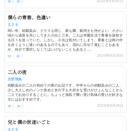
2020年9月30日
0
5
僕らの青春、色違い
まさを
同い年、幼馴染み、クラスも同じ、家も隣、親同士も仲がよい、小さい
頃から成長を共にしてきた小出と三木。二人は学園生活で青春を謳歌す
る日々を送っていた。しかし、小出は気付いてしまう。青春とは雨の中
を歩くように迷いのあるものでもあり、流れに任せて進むこともある
が、自分で選択しなくてはいけないこともあると…。
2020年9月29日
0
1
二人の夜
京野飛鳥
幼馴染みの二人の初めての夜のお話です。中学からの幼馴染みの二人、
少し大人しめのノンケ攻めと女の子も大好きな受けがひょんなことから
二人でお泊りすることに。ちょっと強気で襲い受け気味の受けが好きな
方にはおすすめです。
2020年9月29日
0
0
兄と僕の世迷いごと
まさを