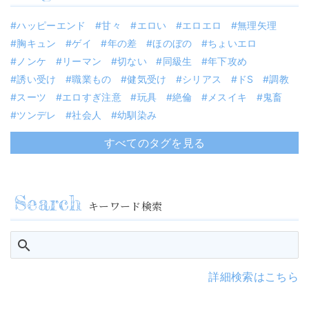
ハッピーエンド
甘々
エロい
エロエロ
無理矢理
胸キュン
ゲイ
年の差
ほのぼの
ちょいエロ
ノンケ
リーマン
切ない
同級生
年下攻め
誘い受け
職業もの
健気受け
シリアス
ドS
調教
スーツ
エロすぎ注意
玩具
絶倫
メスイキ
鬼畜
ツンデレ
社会人
幼馴染み
すべてのタグを見る
キーワード検索
詳細検索はこちら