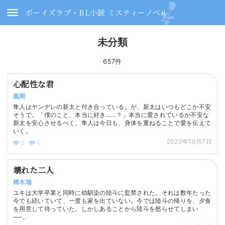
ボーイズラブ・BL小説 ミスティーノベル
未分類
657件
心配性な君
風間
隼人はヤンデレの新太と付き合っている。が、新太はいつもどこか不安
そうで。「僕のこと、本当に好き……？」本当に愛されているか不安な
新太を安心させるべく、隼人は今日も、身体を重ねることで愛を伝えて
いく。
2020年10月7日
0
0
壊れた二人
稀木瑞
ユキは大学卒業と同時に幼馴染の陸斗に監禁された。それは数年たった
今でも続いていて、一度も家を出ていない。今では陸斗の帰りを、夕食
を用意して待っていた。しかしあることから陸斗を怒らせてしまい
──。