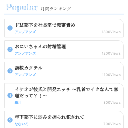
月間ランキング
ドM部下を社長室で鬼畜責め
アンノアンズ
1800Views
おにいちゃんの射精管理
アンノアンズ
1200Views
調教カクテル
アンノアンズ
1100Views
イケオジ彼氏と開発エッチ 〜乳首でイクなんて無
理だって？！〜
箱川
800Views
年下部下に弱みを握られ犯されて
なないろ
700Views