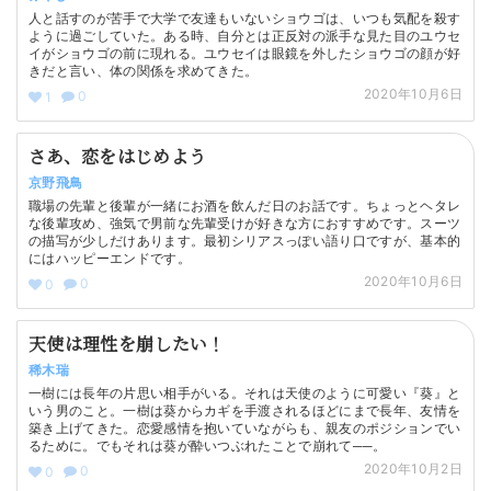
人と話すのが苦手で大学で友達もいないショウゴは、いつも気配を殺す
ように過ごしていた。ある時、自分とは正反対の派手な見た目のユウセ
イがショウゴの前に現れる。ユウセイは眼鏡を外したショウゴの顔が好
きだと言い、体の関係を求めてきた。
2020年10月6日
0
1
さあ、恋をはじめよう
京野飛鳥
職場の先輩と後輩が一緒にお酒を飲んだ日のお話です。ちょっとヘタレ
な後輩攻め、強気で男前な先輩受けが好きな方におすすめです。スーツ
の描写が少しだけあります。最初シリアスっぽい語り口ですが、基本的
にはハッピーエンドです。
2020年10月6日
0
0
天使は理性を崩したい！
稀木瑞
一樹には長年の片思い相手がいる。それは天使のように可愛い『葵』と
いう男のこと。一樹は葵からカギを手渡されるほどにまで長年、友情を
築き上げてきた。恋愛感情を抱いていながらも、親友のポジションでい
るために。でもそれは葵が酔いつぶれたことで崩れて──。
2020年10月2日
0
0